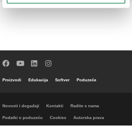
Footer main navigation
Proizvodi
Edukacija
Softver
Poduzeće
Footer secondary navigation
Novosti i događaji
Kontakti
Radite s nama
Footer menu
Podatki o poduzeću
Cookies
Autorska prava
Odricanje odgovornosti
Privatnost