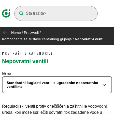
Suggestions will appear as you type
Home
/
Proizvodi
/
Komponente za sustave centralnog grijanja
/
Nepovratni ventili
PRETRAŽITE KATEGORIJE
Nepovratni ventili
Idi na
Standardni kuglasti ventili s ugrađenim nepovratnim
ventilima
Regulacijski ventil protiv onečišćenja zaštitni je vodovodni
uređaj koji može spriječiti povratni tok zagađene vode u