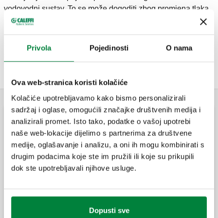
vodovodni sustav. To se može dogoditi zbog promjena tlaka
u distribucijskoj mreži, koje uzrokuju povratni tok vode.
Regulacijski ventil, instaliran između glavnog vodovodnog
sustava i sustava korisnika u sustavu za distribuciju vode,
Privola
Pojedinosti
O nama
sprječava bilo kakav kontakt vode u dvama sustavima jer se
automatski zatvara kad se stvore uvjeti za povratni protok.
Ova web-stranica koristi kolačiće
Kolačiće upotrebljavamo kako bismo personalizirali
sadržaj i oglase, omogućili značajke društvenih medija i
analizirali promet. Isto tako, podatke o vašoj upotrebi
Standardni kuglasti ventili s ugrađenim nepovratnim
naše web-lokacije dijelimo s partnerima za društvene
ventilima
medije, oglašavanje i analizu, a oni ih mogu kombinirati s
drugim podacima koje ste im pružili ili koje su prikupili
dok ste upotrebljavali njihove usluge.
BALLSTOP, Kuglasti ventil s ugrađenim
regulacijskim ventilom za sustave grijanja.
Dopusti sve