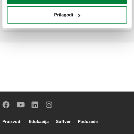
Ventil za sprečavanje prirodne cirkulacije.
Prilagodi
Footer main navigation
Proizvodi
Edukacija
Softver
Poduzeće