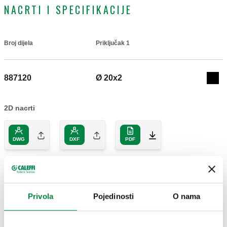
NACRTI I SPECIFIKACIJE
Broj dijela
Priključak 1
Actions
887120
Ø 20x2
Coll
2D nacrti
DWG
DXF
PDF
3D modeli
IGS
STP
Privola
Pojedinosti
O nama