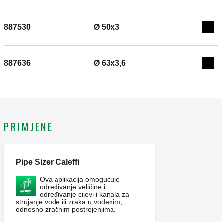
887530
Ø 50x3
Exp
887636
Ø 63x3,6
Exp
PRIMJENE
Pipe Sizer Caleffi
Ova aplikacija omogućuje
određivanje veličine i
određivanje cijevi i kanala za
strujanje vode ili zraka u vodenim,
odnosno zračnim postrojenjima.