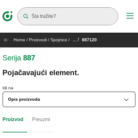
Suggestions will appear as you type
... /
Home
/
Proizvodi
/
Spojnice
/
887120
Serija
887
Pojačavajući element.
Idi na
Opis proizvoda
Proizvod
Preuzmi