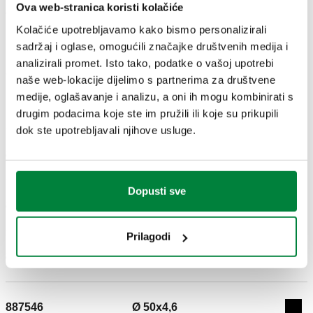
Ova web-stranica koristi kolačiće
Tekst tendera
Prikaži
Kopiraj
Kolačiće upotrebljavamo kako bismo personalizirali
sadržaj i oglase, omogućili značajke društvenih medija i
Pojačavajući element. Priključak 1: Ø 20x2.
analizirali promet. Isto tako, podatke o vašoj upotrebi
SCIP code
Prikaži
naše web-lokacije dijelimo s partnerima za društvene
46723c83-d061-4e11-bd76-
Kopiraj
medije, oglašavanje i analizu, a oni ih mogu kombinirati s
5bfdafd6e114
drugim podacima koje ste im pružili ili koje su prikupili
dok ste upotrebljavali njihove usluge.
887223
Ø 25x2,3
Exp
Dopusti sve
887330
Ø 32x3
Exp
Prilagodi
887437
Ø 40x3,7
Exp
887546
Ø 50x4,6