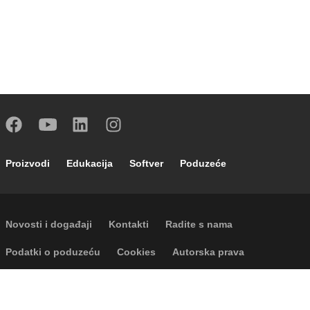
Footer main navigation
Proizvodi
Edukacija
Softver
Poduzeće
Footer secondary navigation
Novosti i događaji
Kontakti
Radite s nama
Footer menu
Podatki o poduzeću
Cookies
Autorska prava
Odricanje odgovornosti
Privatnost