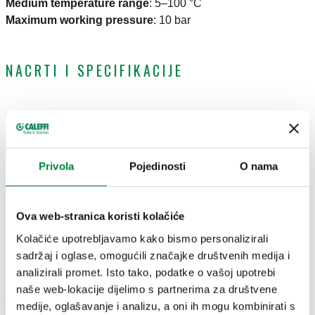
Medium temperature range
:
5–100 °C
Maximum working pressure
:
10 bar
NACRTI I SPECIFIKACIJE
Broj
Priključak za
Priključak za radijator
Kvs
Actions
dijela
cijev
Privola
Pojedinosti
O nama
G 3/8" A (ISO 228-1)
23 p. 1,5
1,35
226352
M
Coll
ulaz
m³/h
krajnji izlaz
Ova web-stranica koristi kolačiće
Kolačiće upotrebljavamo kako bismo personalizirali
3D modeli
sadržaj i oglase, omogućili značajke društvenih medija i
analizirali promet. Isto tako, podatke o vašoj upotrebi
naše web-lokacije dijelimo s partnerima za društvene
medije, oglašavanje i analizu, a oni ih mogu kombinirati s
Tekst tendera
Prikaži
Kopiraj