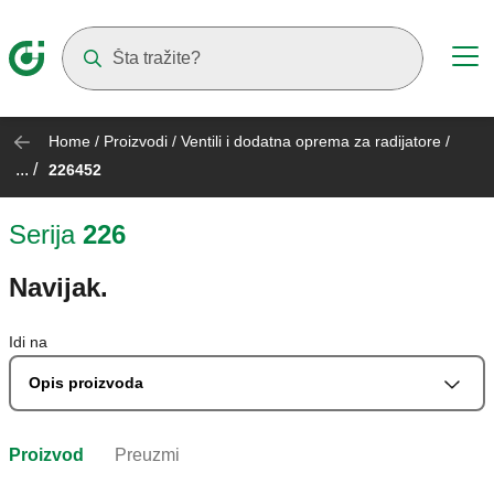
Suggestions will appear as you type
Home
/
Proizvodi
/
Ventili i dodatna oprema za radijatore
/
... /
226452
Serija
226
Navijak.
Idi na
Opis proizvoda
Proizvod
Preuzmi