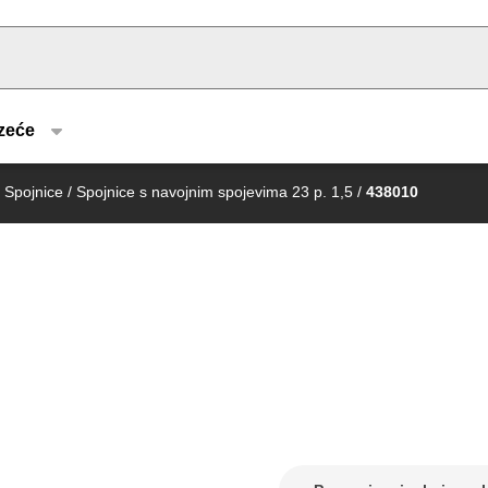
u type
zeće
Spojnice
/
Spojnice s navojnim spojevima 23 p. 1,5
/
438010