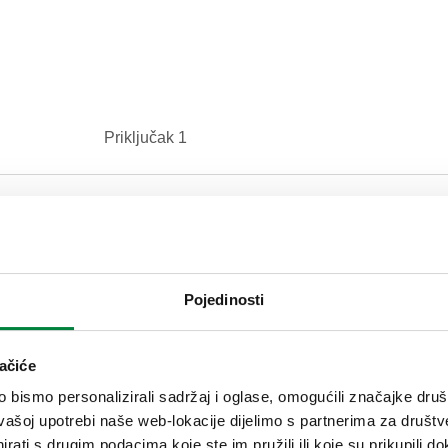
Priključak 1
Ø 10
Tekst tendera
Pojedinosti
Kompresijska spojnica. S PTFE
Caleffi. Priključak 1: Ø 10. Z
ačiće
bismo personalizirali sadržaj i oglase, omogućili značajke društv
SCIP code
5a99dfbe-4dcc-4bed-8b25-9
vašoj upotrebi naše web-lokacije dijelimo s partnerima za društv
rati s drugim podacima koje ste im pružili ili koje su prikupili do