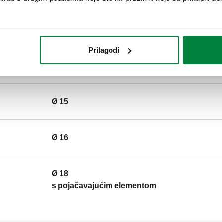
Ø 12
Prilagodi
Ø 14
Ø 15
Ø 16
Ø 18
s pojačavajućim elementom