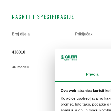
NACRTI I SPECIFIKACIJE
Broj dijela
Priključak
438010
23 p. 1,5
3D modeli
Privola
Ova web-stranica koristi kol
Kolačiće upotrebljavamo kako 
promet. Isto tako, podatke o 
analizu, a oni ih mogu kombini