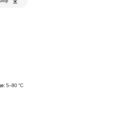
uciji
I
ge
:
5–80 °C