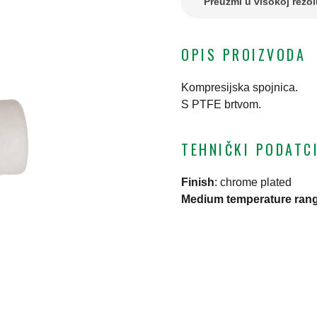
Preuzmi u visokoj rezol
OPIS PROIZVODA
Kompresijska spojnica.
S PTFE brtvom.
TEHNIČKI PODATC
Finish
:
chrome plated
Medium temperature ran