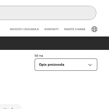
Header secondary navigation
NOVOSTI I DOGAĐAJI
KONTAKTI
RADITE S NAMA
Idi na
Opis proizvoda