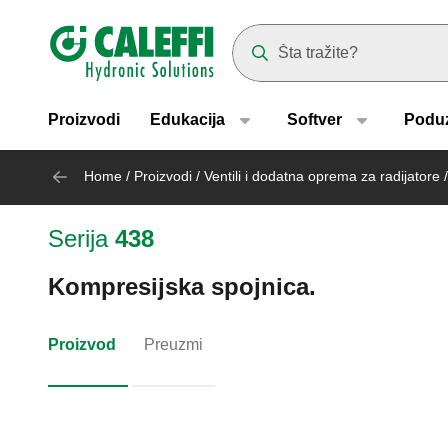
Header main navigation
Suggestions will appear as yo
Proizvodi
Edukacija
Softver
Podu
Home
/
Proizvodi
/
Ventili i dodatna oprema za radijatore
/
Serija
438
Kompresijska spojnica.
Proizvod
Preuzmi