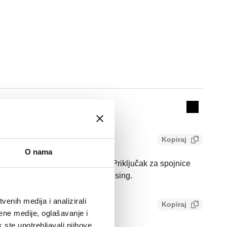
Actions
Collapse 
Kopiraj
O nama
 brtvom. Priključak: 23 p. 1,5, Priključak za spojnice
avršni premaz: krom. Materijal: mesing.
enih medija i analizirali
Kopiraj
bbc7c443cc9
ene medije, oglašavanje i
k ste upotrebljavali njihove