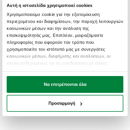
Εύρος θερμοκρασίας μέσου
:
5–80 °C
Αυτή η ιστοσελίδα χρησιμοποιεί cookies
Χρησιμοποιούμε cookie για την εξατομίκευση
ΣΧΈΔΙΑ ΚΑΙ ΠΡΟΔΙΑΓΡΑΦΈΣ
περιεχομένου και διαφημίσεων, την παροχή λειτουργιών
κοινωνικών μέσων και την ανάλυση της
επισκεψιμότητάς μας. Επιπλέον, μοιραζόμαστε
Κωδικός
Σύνδεση
Διάμετρος σωλήνα
Σημείωση
πληροφορίες που αφορούν τον τρόπο που
Actions
χρησιμοποιείτε τον ιστότοπό μας με συνεργάτες
κοινωνικών μέσων, διαφήμισης και αναλύσεων, οι
23 p.
οποίοι ενδεχομένως να τις συνδυάσουν με άλλες
438015
Ø 15
-
Coll
1,5
πληροφορίες που τους έχετε παραχωρήσει ή τις οποίες
έχουν συλλέξει σε σχέση με την από μέρους σας χρήση
των υπηρεσιών τους.
Να επιτρέπονται όλα
Μοντέλα 3D
Προσαρμογή
Κείμενο προσφοράς
Εμφάνιση
αντίγραφο
CALEFFI, 438015. Μηχανικό ρακόρ. Για ανοπτημένες