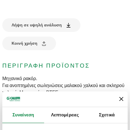
Λήψη σε υψηλή ανάλυση
Κοινή χρήση
ΠΕΡΙΓΡΑΦΉ ΠΡΟΪΌΝΤΟΣ
Μηχανικό ρακόρ.
Για ανοπτημένες σωληνώσεις μαλακού χαλκού και σκληρού
χαλκού. Με τσιμούχα PTFE.
ΤΕΧΝΙΚΆ ΣΤΟΙΧΕΊΑ
Συναίνεση
Λεπτομέρειες
Σχετικά
Φινίρισμα
:
χρωμιούχο