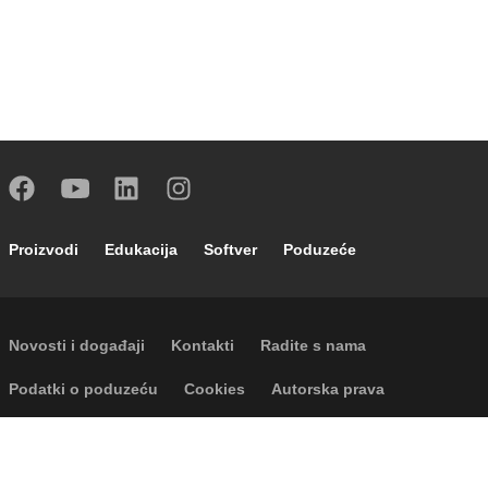
Footer main navigation
Proizvodi
Edukacija
Softver
Poduzeće
Footer secondary navigation
Novosti i događaji
Kontakti
Radite s nama
Footer menu
Podatki o poduzeću
Cookies
Autorska prava
Odricanje odgovornosti
Privatnost