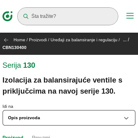
Suggestions will appear as you type
... /
Home
/
Proizvodi
/
Uređaji za balansiranje i regulaciju
/
CBN130400
Serija
130
Izolacija za balansirajuće ventile s
priključcima na navoj serije 130.
Idi na
Opis proizvoda
Proizvod
Preuzmi