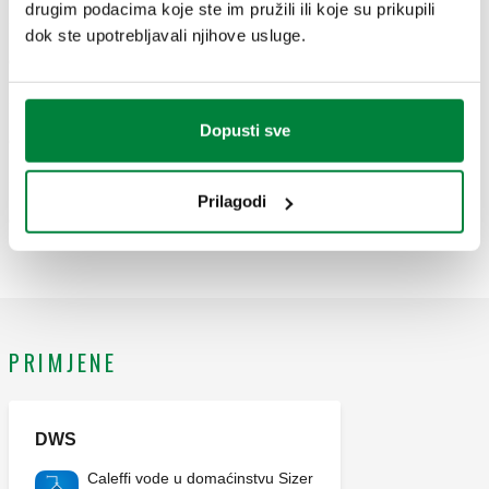
drugim podacima koje ste im pružili ili koje su prikupili
dok ste upotrebljavali njihove usluge.
CBN130700
Exp
Dopusti sve
CBN130800
Exp
Prilagodi
CBN130900
Exp
PRIMJENE
DWS
Caleffi vode u domaćinstvu Sizer