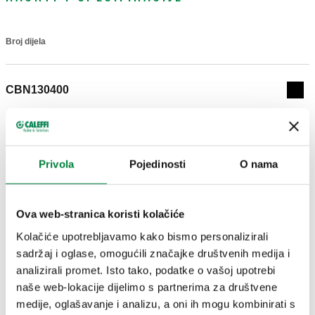
Broj dijela
Actions
CBN130400
Col
3D modeli
Privola
Pojedinosti
O nama
Tekst tendera
Prikaži
Kopiraj
Ova web-stranica koristi kolačiće
Izolacija za balansirajuće ventile s priključcima na navoj
Kolačiće upotrebljavamo kako bismo personalizirali
serije 130.
sadržaj i oglase, omogućili značajke društvenih medija i
CBN130500
Exp
analizirali promet. Isto tako, podatke o vašoj upotrebi
naše web-lokacije dijelimo s partnerima za društvene
medije, oglašavanje i analizu, a oni ih mogu kombinirati s
CBN130600
Exp