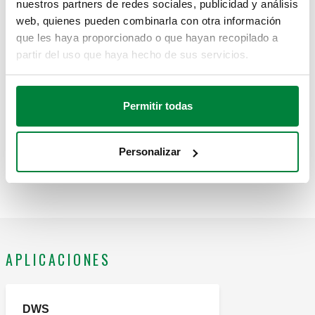
nuestros partners de redes sociales, publicidad y análisis
CBN130600
1"
web, quienes pueden combinarla con otra información
Exp
que les haya proporcionado o que hayan recopilado a
partir del uso que haya hecho de sus servicios.
CBN130700
1 1/4"
Exp
Permitir todas
CBN130800
1 1/2"
Exp
Personalizar
CBN130900
2"
Exp
APLICACIONES
DWS