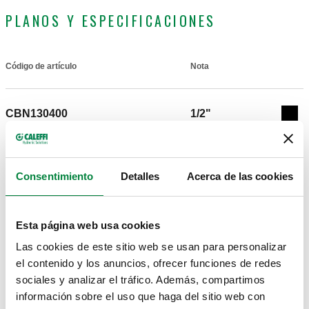
PLANOS Y ESPECIFICACIONES
Código de artículo
Nota
Actions
CBN130400
1/2"
Col
Modelos en 3D
Consentimiento
Detalles
Acerca de las cookies
Texto de licitación
Mostrar
Copia
Esta página web usa cookies
CALEFFI, CBN130400. Carcasa aislante preformada para
Las cookies de este sitio web se usan para personalizar
válvulas de equilibrado con conexiones roscadas de la serie
el contenido y los anuncios, ofrecer funciones de redes
CBN130500
3/4"
130. Para uso en calefacción y sistemas de aire
sociales y analizar el tráfico. Además, compartimos
Exp
acondicionado.
información sobre el uso que haga del sitio web con