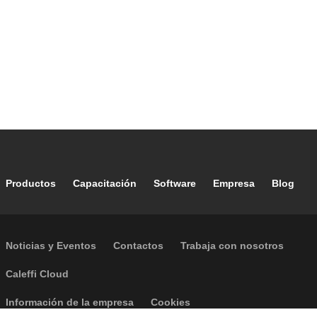
Footer main navigation
Productos
Capacitación
Software
Empresa
Blog
Footer secondary navigation
Noticias y Eventos
Contactos
Trabaja con nosotros
Caleffi Cloud
Footer menu
Información de la empresa
Cookies