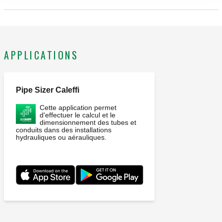
CALEFFI, 550205. Séparateur hydraulique-pour installations
de chauffage et de rafraîchissement. Avec coque d'isolation.
Pour collecteur série 550 DN 25. Raccord principal: G 1 1/2"
A (ISO 228-1) M. Connections en dérivation: G 1 1/2" (ISO
APPLICATIONS
228-1) F, écrou tournant. Pression maxi d'exercice: 6 bar.
Plage de température du fluide: 5–110 °C. Entraxe principal:
125 mm. Débit maxi recommandé: 4 m³/h. Matériel: acier.
Pipe Sizer Caleffi
Cette application permet
d'effectuer le calcul et le
dimensionnement des tubes et
conduits dans des installations
hydrauliques ou aérauliques.