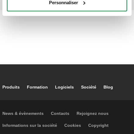
Personnaliser
Footer main navigation
Produits
Formation
Logiciels
Société
Blog
Footer secondary navigation
News & évènements
Contacts
Rejoignez nous
Footer menu
Informations sur la société
Cookies
Copyright