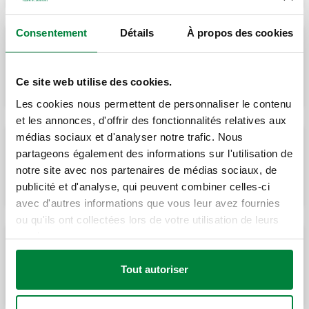
Consentement
Détails
À propos des cookies
MONITOR 2.0 E, Distributeur de chaleur
avec sonde déportée pour les systèmes de
radiateurs avec distribution par colonne
montante. Transmission unidirectionelle.
Ce site web utilise des cookies.
Les cookies nous permettent de personnaliser le contenu
et les annonces, d'offrir des fonctionnalités relatives aux
médias sociaux et d'analyser notre trafic. Nous
MONITOR-PULSE, Dispositif d’acquisition
des consommations d'eau sanitaire ou des
partageons également des informations sur l'utilisation de
consommations thermiques à partir d’un
notre site avec nos partenaires de médias sociaux, de
compteur d’énergie. Transmission
unidirectionelle.
publicité et d'analyse, qui peuvent combiner celles-ci
avec d'autres informations que vous leur avez fournies
ou qu'ils ont collectées lors de votre utilisation de leurs
services.
Dispositif USB/radio de transmission pour
paramétrage ou lecture des
Tout autoriser
consommations.