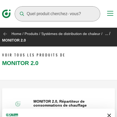
Suggestions will appear as you type
... /
Home
/
Produits
/
Systèmes de distribution de chaleur
/
MONITOR 2.0
VOIR TOUS LES PRODUITS DE
MONITOR 2.0
MONITOR 2.0, Répartiteur de
consommations de chauffage