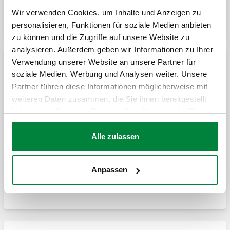
DIRTMAG®PRO, Pot de décantation avec
Wir verwenden Cookies, um Inhalte und Anzeigen zu
double aimant pour débits élevés.
personalisieren, Funktionen für soziale Medien anbieten
zu können und die Zugriffe auf unsere Website zu
analysieren. Außerdem geben wir Informationen zu Ihrer
Verwendung unserer Website an unsere Partner für
Accessoires pour pots de décantation magnétiques
soziale Medien, Werbung und Analysen weiter. Unsere
Partner führen diese Informationen möglicherweise mit
weiteren Daten zusammen, die Sie ihnen bereitgestellt
Coque d'isolation pour pot de décantation
haben oder die sie im Rahmen Ihrer Nutzung der Dienste
série 5453.
gesammelt haben.
Alle zulassen
Coque d'isolation pour pot de décantation
série 54534.
Anpassen