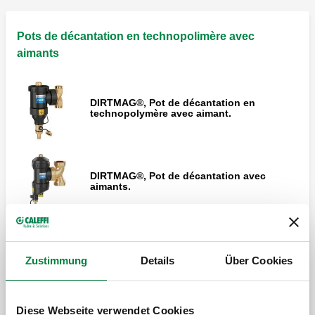
Pots de décantation en technopolimère avec
aimants
DIRTMAG®, Pot de décantation en
technopolymère avec aimant.
DIRTMAG®, Pot de décantation avec
aimants.
DIRTMAG®, Pot de décantation avec
vannes d'arrêt et aimant.
Zustimmung
Details
Über Cookies
Diese Webseite verwendet Cookies
Développer