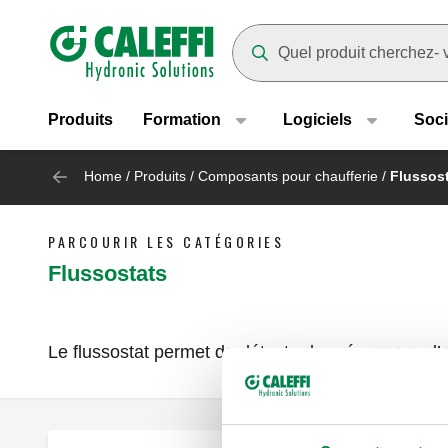
Header main navigation
Suggestions will appear as yo
Produits
Formation
Logiciels
Soci
Home
/
Produits
/
Composants pour chaufferie
/
Flussos
PARCOURIR LES CATÉGORIES
Flussostats
Le flussostat permet de détecter la présence ou l’