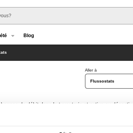
u type
été
Blog
tats
Aller à
Flussostats
absence de débit dans la tuyauterie et active ou désactiv