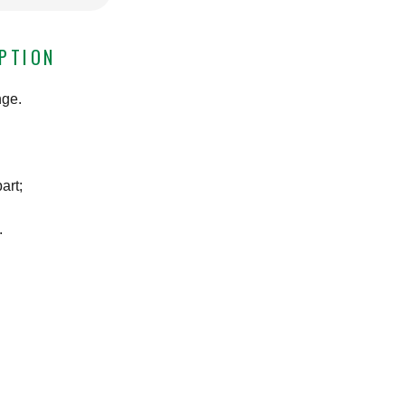
IPTION
nge.
art;
.