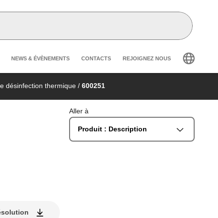
Header secondary navigation
NEWS & ÉVÈNEMENTS
CONTACTS
REJOIGNEZ NOUS
e désinfection thermique
/
600251
Aller à
Produit : Description
ésolution