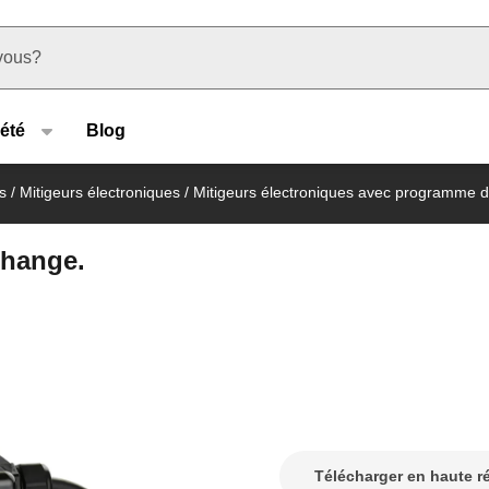
u type
été
Blog
s
/
Mitigeurs électroniques
/
Mitigeurs électroniques avec programme d
change.
Télécharger en haute r