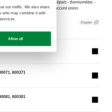
 230 V; - sonde température de départ; - thermomètre; -
se our traffic. We also share
ccord: R 3/4" (EN 10226-1) M, raccord union.
ers who may combine it with
 services.
Copier
ef40ec88790
Allow all
00061, 600361
Expand de
00071, 600371
Expand de
00081, 600381
Expand de