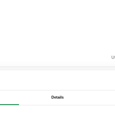
Ut
6-1) M
6
Details
Texte de présentation
CALEFFI, 600251, LEGIOMIX. 