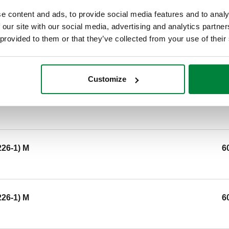
sphère 3 voies; - servomoteur
e content and ads, to provide social media features and to analy
raccord porte accessoires. Ra
 our site with our social media, advertising and analytics partn
 provided to them or that they’ve collected from your use of their
SCIP code
5a4a7c88-e6a5-4bbf-963d-d
Customize
1) M
6
226-1) M
6
226-1) M
6