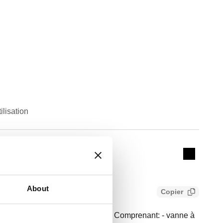
ilisation
Actions
00051, 600351
Collapse 
About
Copier
Vanne mitigeuse de rechange. Comprenant: - vanne à