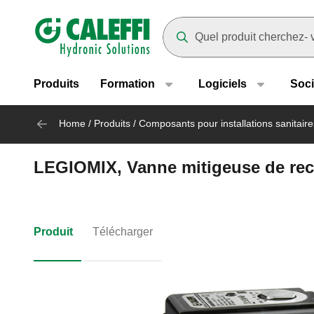
Header main navigation
Suggestions will appear as yo
Produits
Formation
Logiciels
Soci
Home
/
Produits
/
Composants pour installations sanitaire
LEGIOMIX, Vanne mitigeuse de re
Produit
Télécharger