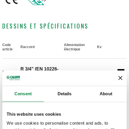
DESSINS ET SPÉCIFICATIONS
Code
Alimentation
Raccord
Kv
Actions
article
électrique
R 3/4" (EN 10226-
638052
230 V AC
17 m³/h
Coll
1) M
Dessins 2D
Consent
Details
About
DXF
DWG
This website uses cookies
We use cookies to personalise content and ads, to
Modèles 3D