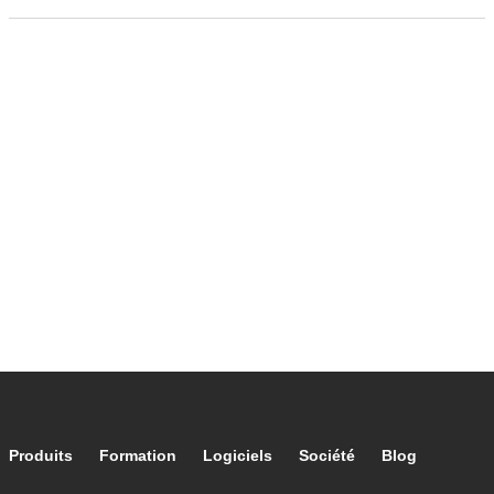
Footer main navigation
Produits
Formation
Logiciels
Société
Blog