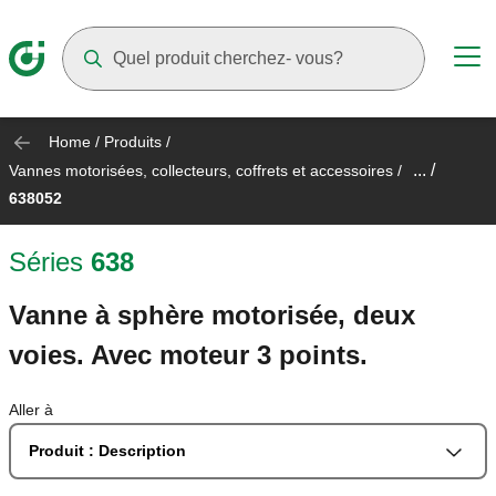
Suggestions will appear as you type
Home
/
Produits
/
... /
Vannes motorisées, collecteurs, coffrets et accessoires
/
638052
Séries
638
Vanne à sphère motorisée, deux
voies. Avec moteur 3 points.
Aller à
Produit : Description