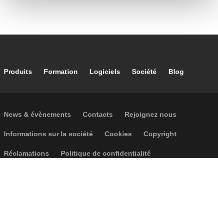
Footer main navigation
Produits
Formation
Logiciels
Société
Blog
Footer secondary navigation
News & évènements
Contacts
Rejoignez nous
Footer menu
Informations sur la société
Cookies
Copyright
Réclamations
Politique de confidentialité
Accessibilité
P.I. IT04104030962 - © 1961 - 2026