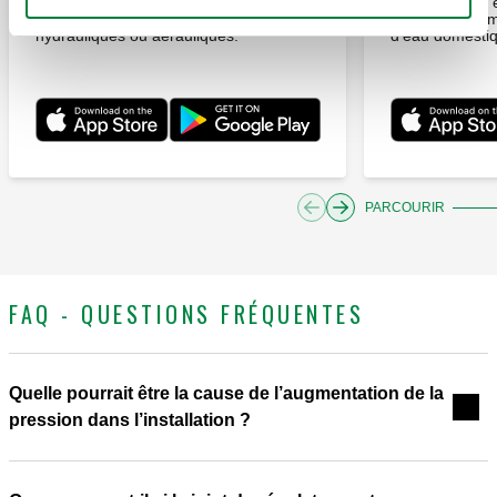
dimensionnement des tubes et
rapide 
conduits dans des installations
principales c
hydrauliques ou aérauliques.
d'eau domesti
PARCOURIR
FAQ - QUESTIONS FRÉQUENTES
Quelle pourrait être la cause de l’augmentation de la
pression dans l’installation ?