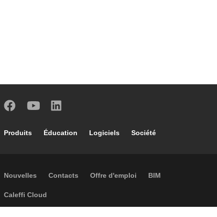
Footer main navigation
Produits
Éducation
Logiciels
Société
Footer secondary navigation
Nouvelles
Contacts
Offre d'emploi
BIM
Caleffi Cloud
Footer menu
Informations sur la société
Cookies
Copyright