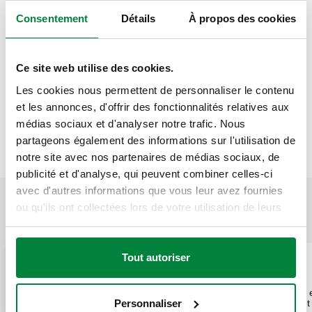
Consentement
Détails
À propos des cookies
Texte d’appel d’offres
Montrer
Copier
Ce site web utilise des cookies.
CALEFFI, 533151. Réducteur de pression incliné, pour
Les cookies nous permettent de personnaliser le contenu
groupe de sécurité chauffe-eau. Cartouche et filtre
SCIP code
Montrer
et les annonces, d'offrir des fonctionnalités relatives aux
ced49187-3a07-45c7-b64d-
extractibles. Raccord 1: G 3/4" A (ISO 228-1) M. Raccord 2: G
Copier
médias sociaux et d'analyser notre trafic. Nous
a3cf90bc2358
3/4" (ISO 228-1) F, écrou tournant. Pression maxi en amont:
partageons également des informations sur l'utilisation de
16 bar. Plage de température du fluide: 2–40 °C. Plage de
notre site avec nos partenaires de médias sociaux, de
réglage de la pression: 1–6 bar. Finition: nickelé. Matériel:
publicité et d'analyse, qui peuvent combiner celles-ci
laiton.
avec d'autres informations que vous leur avez fournies
ou qu'ils ont collectées lors de votre utilisation de leurs
APPLICATIONS
services.
Tout autoriser
Pipe Sizer Caleffi
DWS
Cette application permet
Caleffi
Personnaliser
d'effectuer le calcul et le
permet