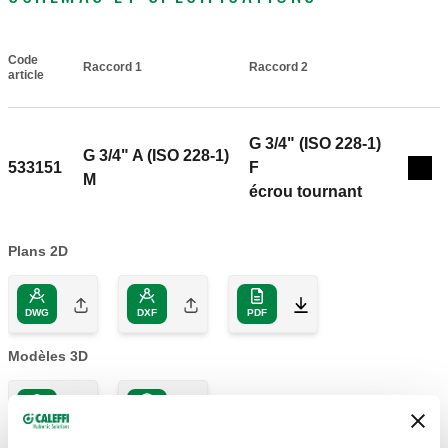
Code
Raccord 1
Raccord 2
Actions
article
G 3/4" (ISO 228-1)
G 3/4" A (ISO 228-1)
533151
F
Coll
M
écrou tournant
Plans 2D
DWG
DXF
PDF
Modèles 3D
IGS
STP