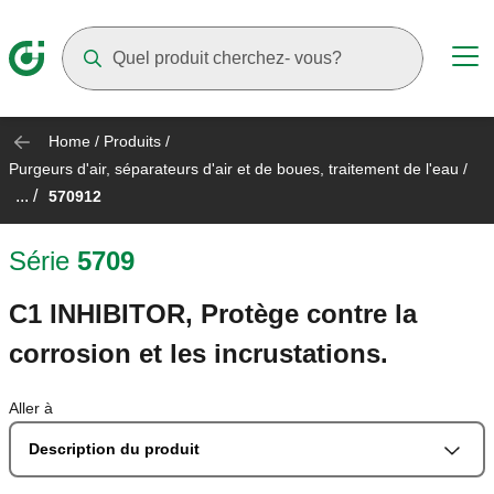
Suggestions will appear as you type
Home
/
Produits
/
Purgeurs d'air, séparateurs d'air et de boues, traitement de l'eau
/
... /
570912
Série
5709
C1 INHIBITOR, Protège contre la
corrosion et les incrustations.
Aller à
Description du produit