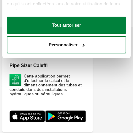
Texte d’appel d’offres
Montrer
Copier
ou qu'ils ont collectées lors de votre utilisation de leurs
services.
CALEFFI, 570912, C1 INHIBITOR. Protège contre la
corrosion et les incrustations. Dosage: 0.5 litre de produit
Tout autoriser
pour 150 litres d'eau dans l'installation. Volume: 0,5 l.
APPLICATIONS
Personnaliser
Pipe Sizer Caleffi
Cette application permet
d'effectuer le calcul et le
dimensionnement des tubes et
conduits dans des installations
hydrauliques ou aérauliques.