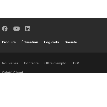
Footer main navigation
Produits
Éducation
Logiciels
Société
Footer secondary navigation
Nouvelles
Contacts
Offre d'emploi
BIM
Caleffi Cloud
Footer menu
Informations sur la société
Cookies
Copyright
Réclamations
Règles de confidentialité
Conditions generales
Accessibilité