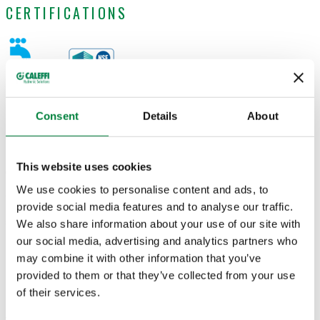
CERTIFICATIONS
Consent
Details
About
DESSINS ET SPÉCIFICATIONS
This website uses cookies
Code article
Volume
Actions
We use cookies to personalise content and ads, to
provide social media features and to analyse our traffic.
570912
0,5 l
We also share information about your use of our site with
Coll
our social media, advertising and analytics partners who
may combine it with other information that you’ve
Modèles 3D
provided to them or that they’ve collected from your use
of their services.