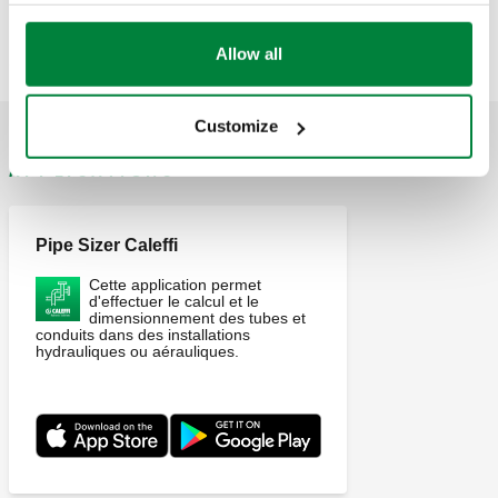
Texte de présentation
Afficher
Copier
Allow all
CALEFFI, 570912, C1 INHIBITOR. Protège contre la
corrosion et les incrustations. Dosage: 0.5 litre de produit
pour 150 litres d'eau dans l'installation. Volume: 0,5 l.
Customize
APPLICATIONS
Pipe Sizer Caleffi
Cette application permet
d'effectuer le calcul et le
dimensionnement des tubes et
conduits dans des installations
hydrauliques ou aérauliques.