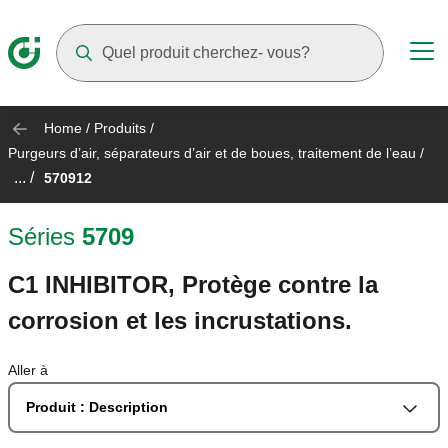
Suggestions will appear as you type
Home
/
Produits
/
Purgeurs d’air, séparateurs d’air et de boues, traitement de l’eau
/
... /
570912
Séries
5709
C1 INHIBITOR, Protège contre la
corrosion et les incrustations.
Aller à
Produit : Description