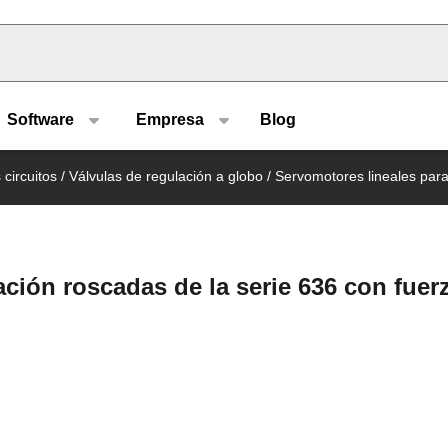
u type
Software
Empresa
Blog
 circuitos
/
Válvulas de regulación a globo
/
Servomotores lineales para
ción roscadas de la serie 636 con fuer