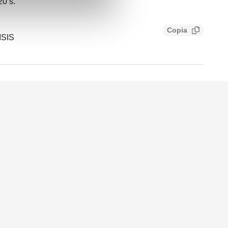
20 s.
Copia
ISIS