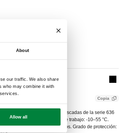
About
Alimentación
Actions
se our traffic. We also share
230 V AC
Collapse 
ers who may combine it with
 services.
Copia
para válvulas de regulación roscadas de la serie 636
Allow all
ngo de temperatura ambiente de trabajo: -10–55 °C.
l de comando: 3 puntos, 2 puntos. Grado de protección: