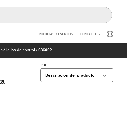
Header secondary navig
NOTICIAS Y EVENTOS
CONTACTOS
 válvulas de control
/
636002
Ir a
Descripción del producto
za