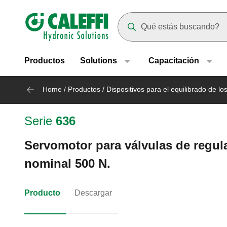
Header main navigation
Suggestions will appear as yo
Productos
Solutions
Capacitación
Home
/
Productos
/
Dispositivos para el equilibrado de los
Serie
636
Servomotor para válvulas de regula
nominal 500 N.
Producto
Descargar