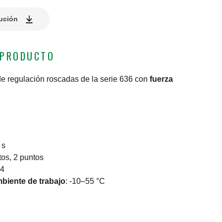
lución
 PRODUCTO
e regulación roscadas de la serie 636 con
fuerza
 s
tos, 2 puntos
54
biente de trabajo
:
-10–55 °C