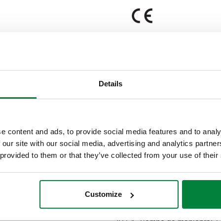
Details
Nota
e content and ads, to provide social media features and to analy
Fuerza nominal 500 N
 our site with our social media, advertising and analytics partn
 provided to them or that they’ve collected from your use of their
Texto de licitación
CALEFFI, 636002. Servomotor 
Customize
con fuerza nominal 500 N. Ra
Alimentación: 230 V AC. Seña