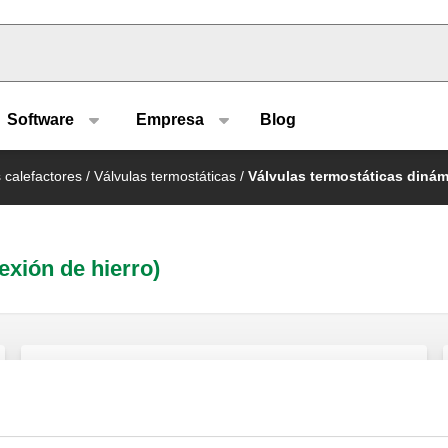
u type
Software
Empresa
Blog
s calefactores
/
Válvulas termostáticas
/
Válvulas termostáticas dinám
exión de hierro)
DYNAMICAL®, Válvula termostática
dinámica preparada para mandos
termostáticos, electrotérmicos y
electrónicos. Versión recta.