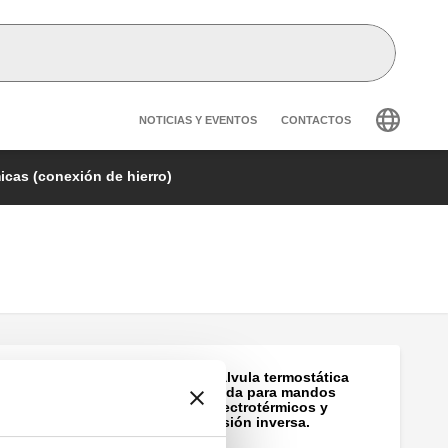
Header secondary navig
NOTICIAS Y EVENTOS
CONTACTOS
icas (conexión de hierro)
DYNAMICAL®, Válvula termostática
dinámica preparada para mandos
termostáticos, electrotérmicos y
electrónicos. Versión inversa.