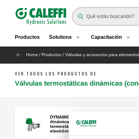
Header main navigation
Suggestions will appear as yo
Productos
Solutions
Capacitación
Home
/
Productos
/
Válvulas y accesorios para elemento
VER TODOS LOS PRODUCTOS DE
Válvulas termostáticas dinámicas (con
DYNAMICAL®, Válvula termostática
dinámica preparada para mandos
termostáticos, electrotérmicos y
electrónicos. Versión en escuadra.