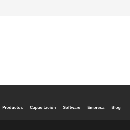
Footer main navigation
Productos
Capacitación
Software
Empresa
Blog