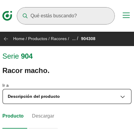
Suggestions will appear as you type
... /
Home
/
Productos
/
Racores
/
904308
Serie
904
Racor macho.
Ir a
Descripción del producto
Producto
Descargar