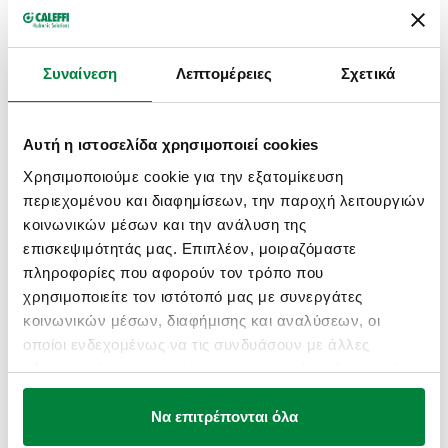
Περιλαμβάνει:
- Eξαεριστικό,
- Bαλβίδα ασφαλείας από συνθετικό υλικό,
Συναίνεση
Λεπτομέρειες
Σχετικά
- Mανόμετρο.
Με μόνωση.
Αυτή η ιστοσελίδα χρησιμοποιεί cookies
ΤΕΧΝΙΚΆ ΣΤΟΙΧΕΊΑ
Χρησιμοποιούμε cookie για την εξατομίκευση
περιεχομένου και διαφημίσεων, την παροχή λειτουργιών
Μέγιστη ονομαστική τιμή εκτόνωσης
:
50 kW
κοινωνικών μέσων και την ανάλυση της
Εύρος θερμοκρασίας μέσου
:
5–90 °C
επισκεψιμότητάς μας. Επιπλέον, μοιραζόμαστε
πληροφορίες που αφορούν τον τρόπο που
χρησιμοποιείτε τον ιστότοπό μας με συνεργάτες
ΣΧΈΔΙΑ ΚΑΙ ΠΡΟΔΙΑΓΡΑΦΈΣ
κοινωνικών μέσων, διαφήμισης και αναλύσεων, οι
οποίοι ενδεχομένως να τις συνδυάσουν με άλλες
πληροφορίες που τους έχετε παραχωρήσει ή τις οποίες
Κωδικός
Σύνδεση
Ρύθμιση
Actions
έχουν συλλέξει σε σχέση με την από μέρους σας χρήση
των υπηρεσιών τους.
Να επιτρέπονται όλα