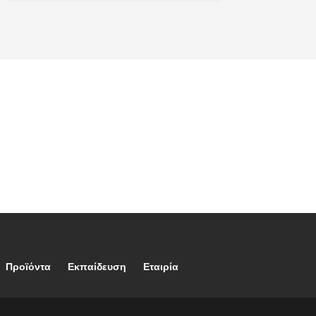
Footer main navigation
Προϊόντα
Εκπαίδευση
Eταιρία