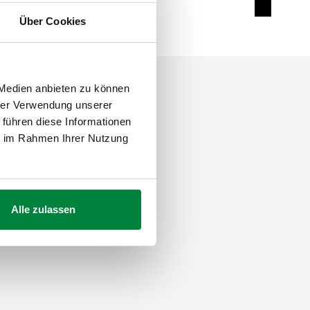
0°)
Expand de
Über Cookies
 Medien anbieten zu können
hrer Verwendung unserer
 führen diese Informationen
ie im Rahmen Ihrer Nutzung
Alle zulassen