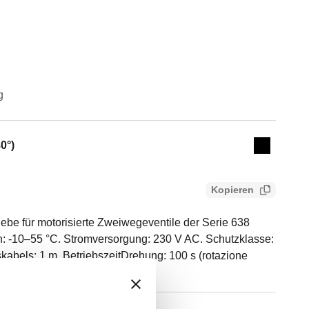
g
Actions
0°)
Collapse 
Kopieren
ebe für motorisierte Zweiwegeventile der Serie 638
 -10–55 °C. Stromversorgung: 230 V AC. Schutzklasse:
kabels: 1 m. BetriebszeitDrehung: 100 s (rotazione