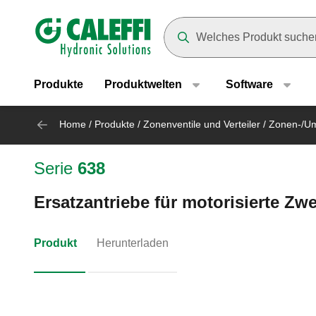
Header main navigation
Suggestions will appear as yo
Produkte
Produktwelten
Software
Home
/
Produkte
/
Zonenventile und Verteiler
/
Zonen-/Um
Serie
638
Ersatzantriebe für motorisierte Zw
Produkt
Herunterladen