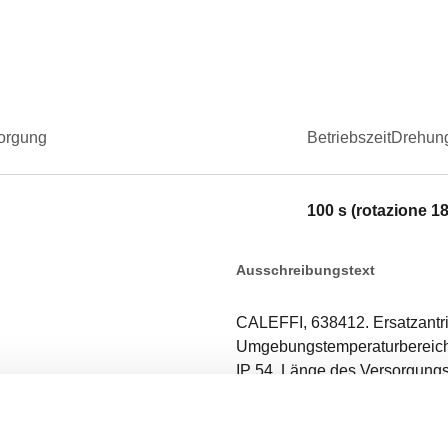
orgung
BetriebszeitDrehun
100 s (rotazione 18
Ausschreibungstext
CALEFFI, 638412. Ersatzantri
Umgebungstemperaturbereich:
IP 54. Länge des Versorgungs
180°).