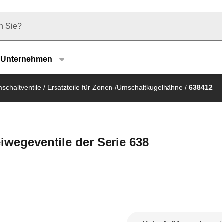
u type
Unternehmen
schaltventile
/
Ersatzteile für Zonen-/Umschaltkugelhähne
/
638412
eiwegeventile der Serie 638