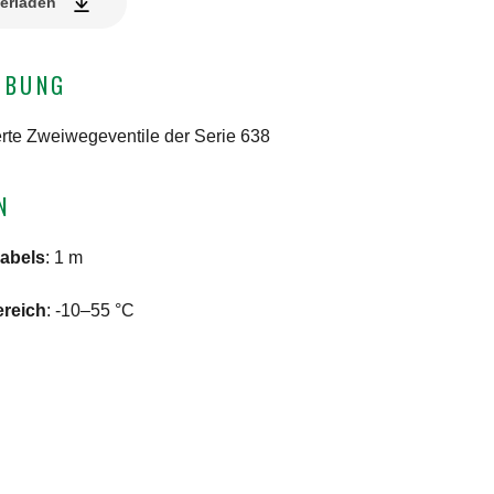
erladen
IBUNG
ierte Zweiwegeventile der Serie 638
N
abels
:
1 m
reich
:
-10–55 °C
N