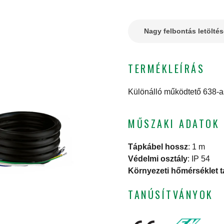
Nagy felbontás letölté
TERMÉKLEÍRÁS
Különálló működtető 638-as
MŰSZAKI ADATOK
Tápkábel hossz
:
1 m
Védelmi osztály
:
IP 54
Környezeti hőmérséklet 
TANÚSÍTVÁNYOK