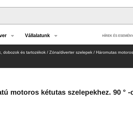
u type
Header 
ver
Vállalatunk
HÍREK ÉS ESEMÉN
k, dobozok és tartozékok
/
Zóna/diverter szelepek
/
Háromutas motoros 
tú motoros kétutas szelepekhez. 90 ° -