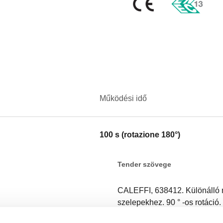
Működési idő
100 s (rotazione 180°)
Tender szövege
CALEFFI, 638412. Különálló 
szelepekhez. 90 ° -os rotáció
Tápellátás: 230 V AC. Védelmi