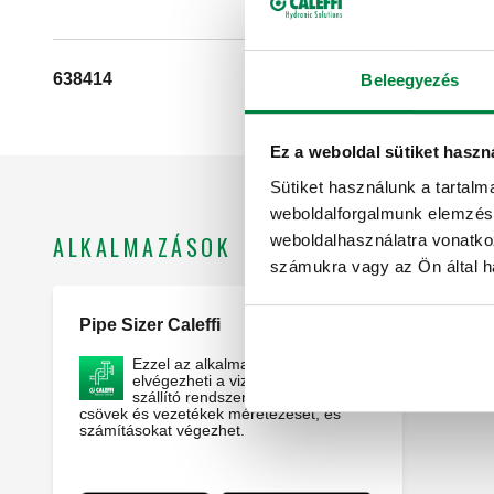
638414
24 V AC
Beleegyezés
Ez a weboldal sütiket haszn
Sütiket használunk a tartal
weboldalforgalmunk elemzésé
weboldalhasználatra vonatko
ALKALMAZÁSOK
számukra vagy az Ön által ha
Pipe Sizer Caleffi
Webapp
Ezzel az alkalmazással
elvégezheti a vizet vagy levegőt
szállító rendszerek esetén a
csövek és vezetékek méretezését, és
számításokat végezhet.