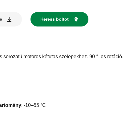
se
Keress boltot
 sorozatú motoros kétutas szelepekhez. 90 ° -os rotáció.
tartomány
:
-10–55 °C