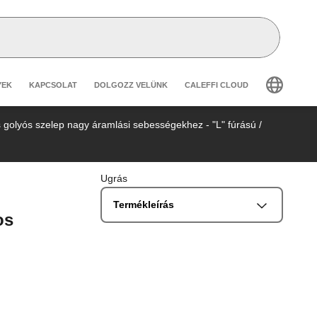
secondary navigation
YEK
KAPCSOLAT
DOLGOZZ VELÜNK
CALEFFI CLOUD
golyós szelep nagy áramlási sebességekhez - "L" fúrású
/
Ugrás
Termékleírás
os