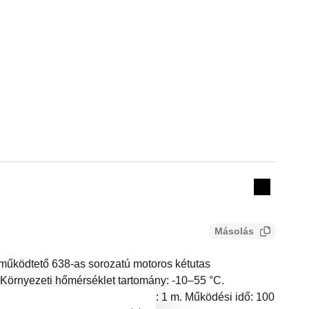
Actions
Collapse 
Másolás
működtető 638-as sorozatú motoros kétutas
. Környezeti hőmérséklet tartomány: -10–55 °C.
 osztály: IP 54. Tápkábel hossz: 1 m. Működési idő: 100