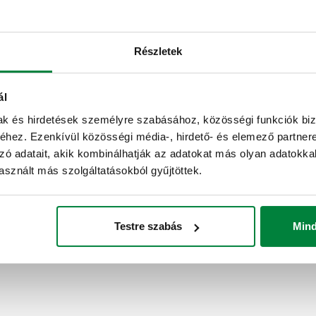
s (rotazione 180°).
100 s (rotazione 180°)
Részletek
ál
mak és hirdetések személyre szabásához, közösségi funkciók biz
hez. Ezenkívül közösségi média-, hirdető- és elemező partner
zó adatait, akik kombinálhatják az adatokat más olyan adatokka
sznált más szolgáltatásokból gyűjtöttek.
Testre szabás
Min