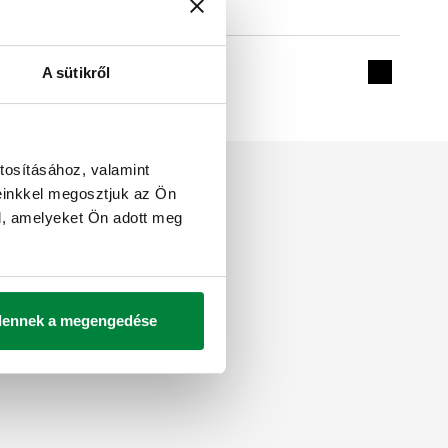
A sütikről
Expand de
tosításához, valamint
einkkel megosztjuk az Ön
l, amelyeket Ön adott meg
dennek a megengedése