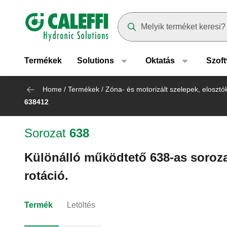
Header main navigation
Suggestions will appear as yo
Termékek
Solutions
Oktatás
Szoft
Home
/
Termékek
/
Zóna- és motorizált szelepek, elosztó
638412
Sorozat
638
Különálló működtető 638-as soroza
rotáció.
Termék
Letöltés