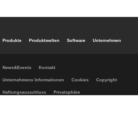
Footer main navigation
Produkte
Produktwelten
Software
Unternehmen
Footer secondary navigation
News&Events
Kontakt
Footer menu
Unternehmens Informationen
Cookies
Copyright
Haftungsausschluss
Privatsphäre
Allgemeine Verkaufsbedingungen
Barrierefreiheit
P.I. IT04104030962 - © 1961 - 2026
Caleffi S.p.a. | Alle Rechte
vorbehalten