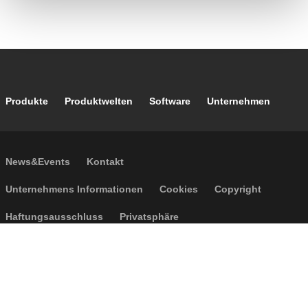
Footer main navigation
Produkte
Produktwelten
Software
Unternehmen
Footer secondary navigation
News&Events
Kontakt
Footer menu
Unternehmens Informationen
Cookies
Copyright
Haftungsausschluss
Privatsphäre
Allgemeine Verkaufsbedingungen
Barrierefreiheit
P.I. IT04104030962 - © 1961 - 2026
Caleffi S.p.a. | Alle Rechte