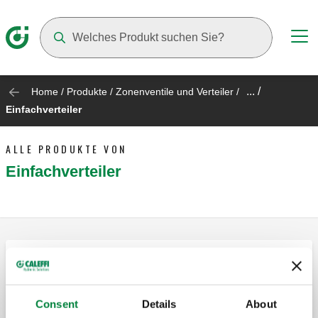
Suggestions will appear as you type
... /
Home
/
Produkte
/
Zonenventile und Verteiler
/
Einfachverteiler
ALLE PRODUKTE VON
Einfachverteiler
Modularer Verteiler. Abgänge mit
Außengewinde Euroconus.
Consent
Details
About