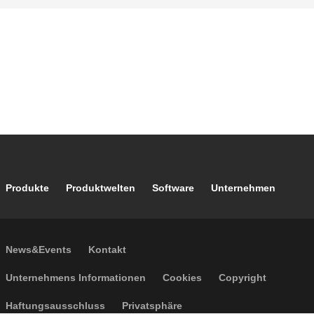
Footer main navigation
Produkte
Produktwelten
Software
Unternehmen
Footer secondary navigation
News&Events
Kontakt
Footer menu
Unternehmens Informationen
Cookies
Copyright
Haftungsausschluss
Privatsphäre