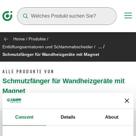
Suggestions will appear as you type
Home
/
Produkte
/
... /
Entlüftungsarmaturen und Schlammabscheider
/
Schmutzfänger für Wandheizgeräte mit Magnet
ALLE PRODUKTE VON
Schmutzfänger für Wandheizgeräte mit
Magnet
Consent
Details
About
CALEFFI XS®, Schmutzfänger mit Magnet