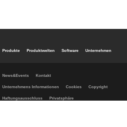
Footer main navigation
Produkte
Produktwelten
Software
Unternehmen
Footer secondary navigation
News&Events
Kontakt
Footer menu
Unternehmens Informationen
Cookies
Copyright
Haftungsausschluss
Privatsphäre
Allgemeine Verkaufsbedingungen
Barrierefreiheit