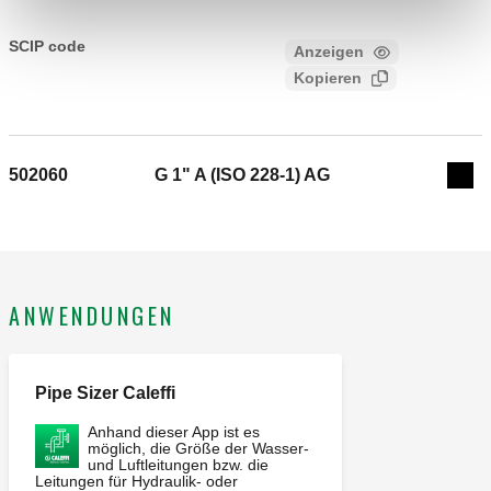
CALEFFI, 502050, MINICAL®. Automatischer
Schnellentlüfter. Mit hygroskopischer Sicherheitskappe.
SCIP code
Anzeigen
aa1bcfbc-1df7-41c4-ab9b-
Verbindung: G 3/4" A (ISO 228-1) AG. Maximaler
Kopieren
0a4d698ac52c
Betriebsdruck: 10 bar. Maximaler Luftaustrittsdruck: 2,5 bar.
Mittlerer Temperaturbereich: 0–120 °C. Material: messing.
502060
G 1" A (ISO 228-1) AG
Exp
ANWENDUNGEN
Pipe Sizer Caleffi
Anhand dieser App ist es
möglich, die Größe der Wasser-
und Luftleitungen bzw. die
Leitungen für Hydraulik- oder