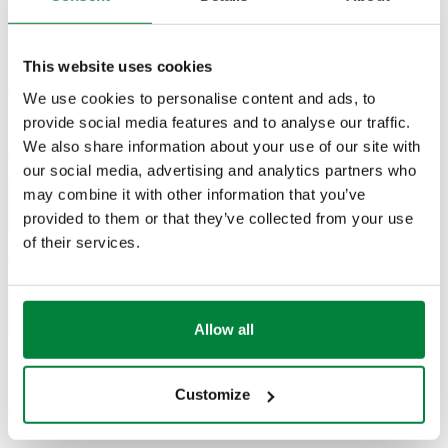
Artikelnummer
Verbindung
Actions
This website uses cookies
502050
G 3/4" A (ISO 228-1) AG
We use cookies to personalise content and ads, to
Coll
provide social media features and to analyse our traffic.
We also share information about your use of our site with
2D-Zeichnungen
our social media, advertising and analytics partners who
may combine it with other information that you’ve
DWG
DXF
PDF
provided to them or that they’ve collected from your use
of their services.
3D-Modelle
IGS
STP
BIM
Allow all
Customize
Ausschreibungstext
Anzeigen
Kopieren