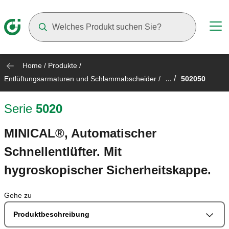
Suggestions will appear as you type
Home
/
Produkte
/
... /
Entlüftungsarmaturen und Schlammabscheider
/
502050
Serie
5020
MINICAL®, Automatischer
Schnellentlüfter. Mit
hygroskopischer Sicherheitskappe.
Gehe zu
Produktbeschreibung