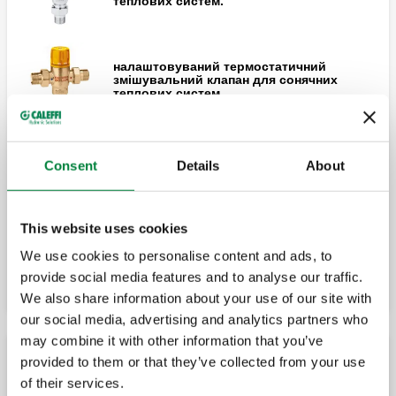
теплових систем.
налаштовуваний термостатичний
змішувальний клапан для сонячних
теплових систем.
налаштовуваний термостатичний
Consent
Details
About
змішувальний клапан із функцією
захисту від ошпарювання, для сонячних
теплових систем.
This website uses cookies
високоефективний налаштовуваний
Розширити
елеваторний вузол із функцією захисту
We use cookies to personalise content and ads, to
від ошпарювання, зі зворотними
provide social media features and to analyse our traffic.
клапанами й сітчастими фільтрами на
входах.
We also share information about your use of our site with
our social media, advertising and analytics partners who
may combine it with other information that you’ve
provided to them or that they’ve collected from your use
Термостатичний змішувальний клапан для
of their services.
сонячних теплових систем, для комерційного