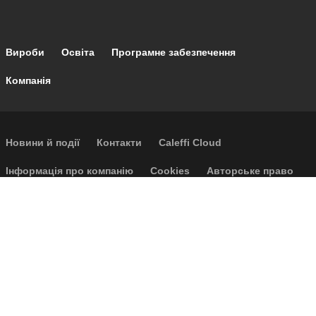
Footer main navigation
Вироби
Освіта
Програмне забезпечення
Компанія
Footer secondary navigation
Новини й події
Контакти
Caleffi Cloud
Footer menu
Інформація про компанію
Cookies
Авторське право
Відмова від відповідальності
Конфіденційність
Загальні умови продажу
Доступність
P.I. IT04104030962 - © 1961 - 2026
Caleffi S.p.a. | Усі права збережені