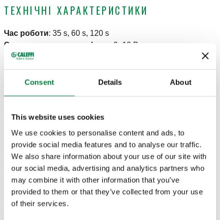
ТЕХНІЧНІ ХАРАКТЕРИСТИКИ
Час роботи
:
35 s, 60 s, 120 s
Сигнал зворотного зв’язку
:
0–10 В
Сигнал керування
:
2 точки, 3 точки, 0–10 В
Клас захисту
:
IP 54
Діапазон значень температури повітря
:
-10–55 °C
Consent
Details
About
СЕРТИФІКАТИ
This website uses cookies
We use cookies to personalise content and ads, to
provide social media features and to analyse our traffic.
We also share information about your use of our site with
our social media, advertising and analytics partners who
КРЕСЛЕННЯ Й СПЕЦИФІКАЦІЇ
may combine it with other information that you’ve
provided to them or that they’ve collected from your use
of their services.
Код
Примітка
Електроживлення
Actions