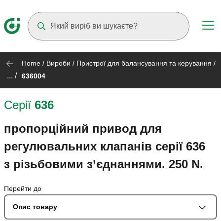
Suggestions will appear as you type
Home
/
Вироби
/
Пристрої для балансування та керування
/
... /
636004
Серії
636
пропорційний привод для
регулювальних клапанів серії 636
з різьбовими з’єднаннями. 250 N.
Перейти до
Опис товару