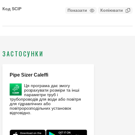
CALEFFI, 636004. пропорційний привод для
регулювальних клапанів серії 636 з різьбовими
Код SCIP
Показати
Копіювати
КОД НА ЕТАПІ АНАЛІЗУ
з’єднаннями. 250 N. муфта з контрфланцем EN 1092-1.
Діапазон значень температури повітря: -10–55 °C.
Електроживлення: 24 V (AC). Сигнал керування: 2 точки,
3 точки, 0–10 В. Клас захисту: IP 54. Сигнал зворотного
зв’язку: 0–10 В. Час роботи: 35 s, 60 s, 120 s.
ЗАСТОСУНКИ
Pipe Sizer Caleffi
Ця програма дає змогу
розрахувати розміри та інші
параметри труб і
трубопроводів для води або повітря
для гідравлічних або
повітророзподільних установок
відповідно.