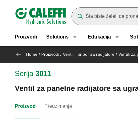
Header main navigation
Suggestions will appear as yo
Proizvodi
Solutions
Edukacija
Sof
Home
/
Proizvodi
/
Ventili i pribor za radijatore
/
Ventili za
Serija
3011
Ventil za panelne radijatore sa ug
Proizvod
Preuzimanje