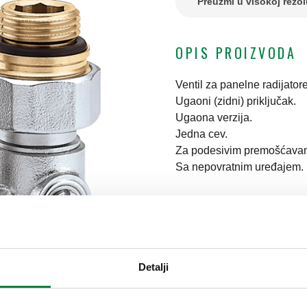
Preuzmi u visokoj rezol
OPIS PROIZVODA
Ventil za panelne radijato
Ugaoni (zidni) priključak.
Ugaona verzija.
Jedna cev.
Za podesivim premošćava
Sa nepovratnim uređajem.
TEHNIČKI PODACI
Srednji raspon temperatu
Maksimalni radni pritisak
Detalji