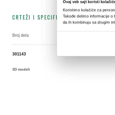
Ovaj veb sajt koristi kolačić
Koristimo kolačiće za persona
CRTEŽI I SPECIFIKACIJE
Takođe delimo informacije o t
da ih kombinuju sa drugim inf
Broj dela
Priključak za radijator
301143
G 1/2" A (ISO 228-1) M
3D modeli