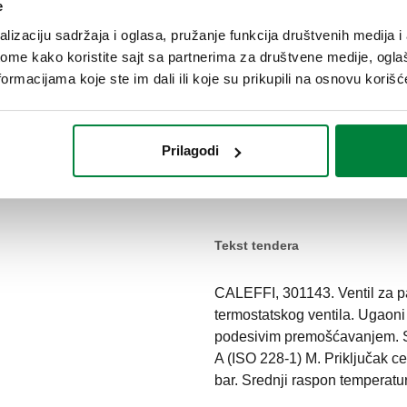
e
lizaciju sadržaja i oglasa, pružanje funkcija društvenih medija i 
ome kako koristite sajt sa partnerima za društvene medije, oglaš
ormacijama koje ste im dali ili koje su prikupili na osnovu korišć
Priključak cevi
Prilagodi
G 3/4" A (ISO 228-
Tekst tendera
CALEFFI, 301143. Ventil za p
termostatskog ventila. Ugaoni 
podesivim premošćavanjem. Sa
A (ISO 228-1) M. Priključak ce
bar. Srednji raspon temperatu