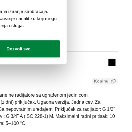
analiziranje saobraćaja.
avanje i analitiku koji mogu
enja usluga.
Actions
Dozvoli sve
1) M
Collapse 
Kopiraj
anelne radijatore sa ugrađenom jedinicom
(zidni) priključak. Ugaona verzija. Jedna cev. Za
 nepovratnim uređajem. Priključak za radijator: G 1/2"
vi: G 3/4" A (ISO 228-1) M. Maksimalni radni pritisak: 10
re: 5–100 °C.