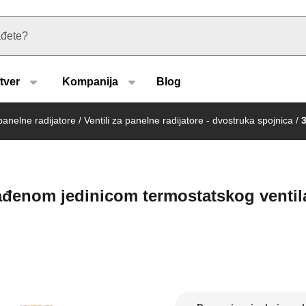
u type
tver
Kompanija
Blog
 panelne radijatore
/
Ventili za panelne radijatore - dvostruka spojnica
/
rađenom jedinicom termostatskog ventil