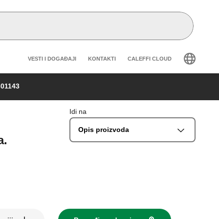
Header secondary navigation
VESTI I DOGAĐAJI
KONTAKTI
CALEFFI CLOUD
301143
Idi na
Opis proizvoda
a.