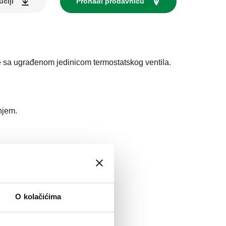
uciji
Pronađi prodavnicu
re sa ugrađenom jedinicom termostatskog ventila.
njem.
re
:
5–100 °C
:
10 bar
O kolačićima