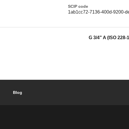
SCIP code
1ab1cc72-7136-400d-9200-d
G 3/4" A (ISO 228-
Blog