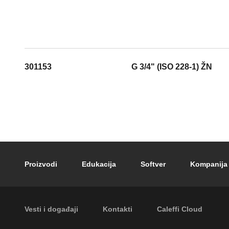
301153
G 3/4" (ISO 228-1) ŽN
Footer main navigation
Proizvodi
Edukacija
Softver
Kompanija
Footer secondary navigation
Vesti i događaji
Kontakti
Caleffi Cloud