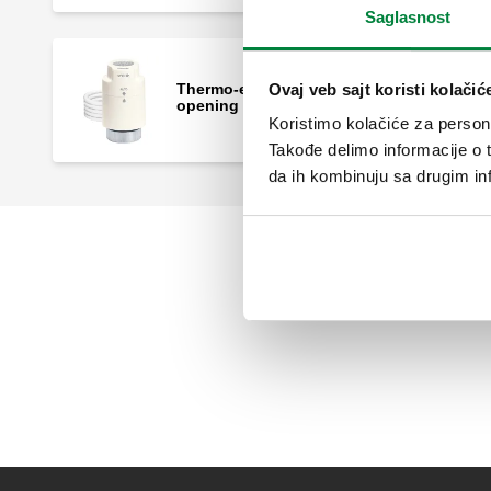
Saglasnost
Ovaj veb sajt koristi kolačić
Thermo-electric actuator with manual
opening and position indicator.
Koristimo kolačiće za persona
Takođe delimo informacije o t
da ih kombinuju sa drugim inf