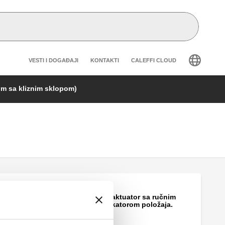
Header secondary navigation
VESTI I DOGAĐAJI
KONTAKTI
CALEFFI CLOUD
om sa kliznim sklopom)
Termo-električni aktuator sa ručnim
otvaranjem i indikatorom položaja.