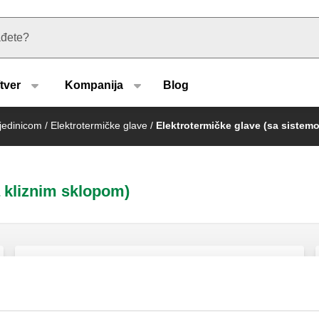
u type
tver
Kompanija
Blog
 jedinicom
/
Elektrotermičke glave
/
Elektrotermičke glave (sa sistem
 kliznim sklopom)
Termo-električni aktuator.