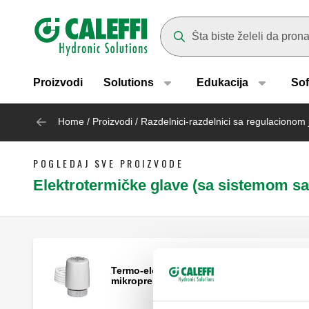
Header main navigation
Suggestions will appear as yo
Proizvodi
Solutions
Edukacija
Sof
Home
/
Proizvodi
/
Razdelnici-razdelnici sa regulacionom
POGLEDAJ SVE PROIZVODE
Elektrotermičke glave (sa sistemom sa
Termo-električni aktuator sapomoćnim
mikroprekidačem.