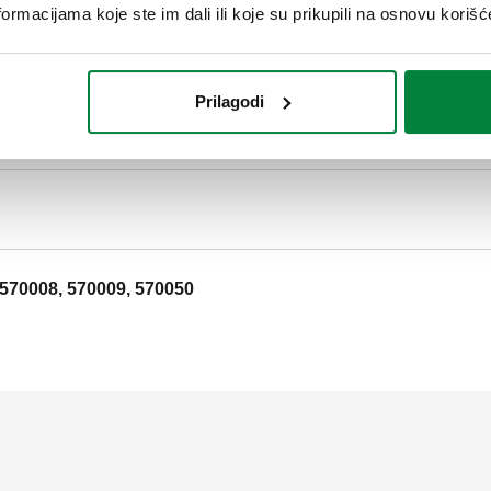
ormacijama koje ste im dali ili koje su prikupili na osnovu korišć
 570004, 570005
Prilagodi
 570007
 570008, 570009, 570050