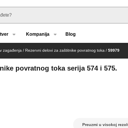
u type
tver
Kompanija
Blog
iv zagađenja
/
Rezervni delovi za zaštitnike povratnog toka
/
59979
nike povratnog toka serija 574 i 575.
Preuzmi u visokoj rezol