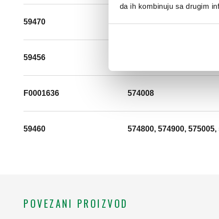
da ih kombinuju sa drugim inf
59470
574040, 574050, 574006,
59456
574600, 574700, 570006,
F0001636
574008
59460
574800, 574900, 575005,
POVEZANI PROIZVOD