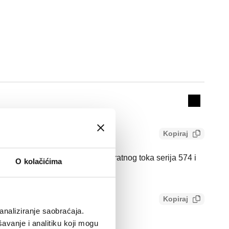
Actions
Collapse 
Kopiraj
ntil na ulazu za zaštitnike povratnog toka serija 574 i
O kolačićima
Kopiraj
analiziranje saobraćaja.
avanje i analitiku koji mogu