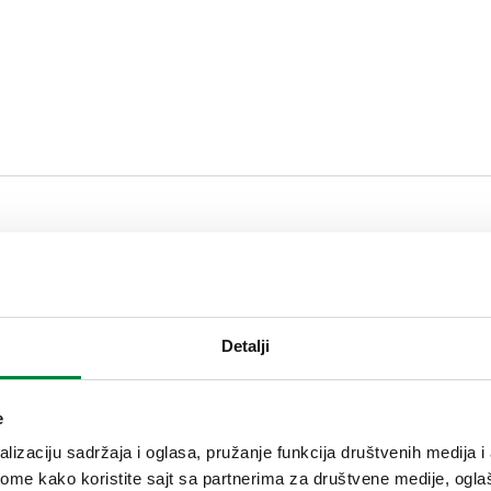
Tekst tendera
CALEFFI, 59979. Nepovratni ve
Detalji
575.
e
SCIP code
КОД У ФАЗИ АНАЛИЗЕ
lizaciju sadržaja i oglasa, pružanje funkcija društvenih medija i 
ome kako koristite sajt sa partnerima za društvene medije, oglaš