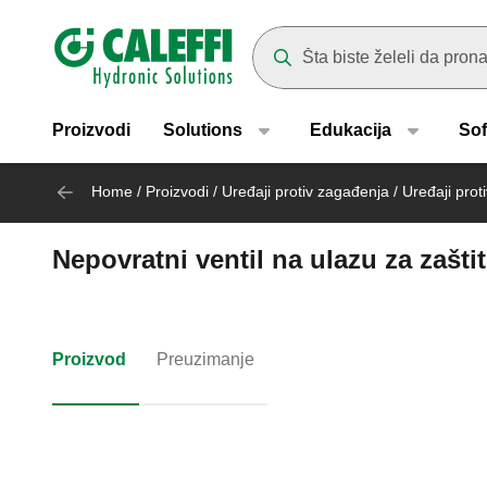
Header main navigation
Suggestions will appear as yo
Proizvodi
Solutions
Edukacija
Sof
Home
/
Proizvodi
/
Uređaji protiv zagađenja
/
Uređaji prot
Nepovratni ventil na ulazu za zaštit
Proizvod
Preuzimanje