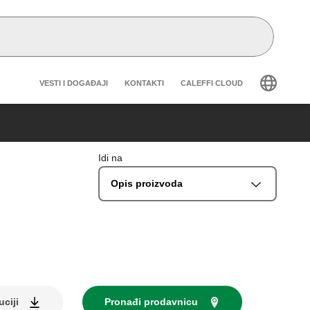
Header secondary navigation
VESTI I DOGAĐAJI
KONTAKTI
CALEFFI CLOUD
Idi na
Opis proizvoda
uciji
Pronađi prodavnicu