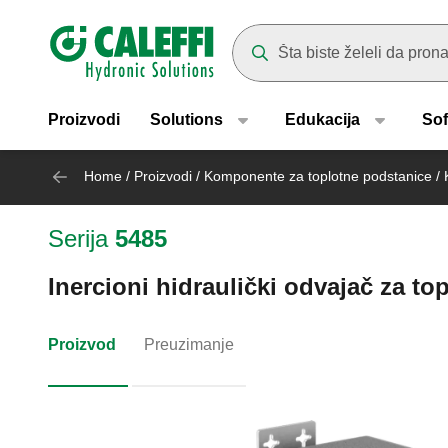
Header main navigation
Suggestions will appear as yo
Proizvodi
Solutions
Edukacija
Sof
Home
/
Proizvodi
/
Komponente za toplotne podstanice
/
Serija
5485
Inercioni hidraulički odvajač za t
Proizvod
Preuzimanje