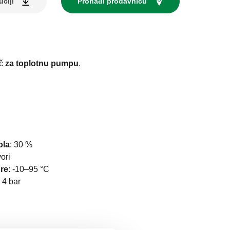
uciji
Pronađi prodavnicu
ač
za toplotnu pumpu
.
ola
:
30 %
vori
re
:
-10–95 °C
:
4 bar