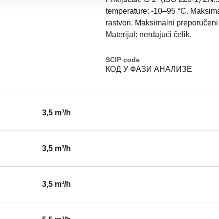
temperature: -10–95 °C. Maksimaln
rastvori. Maksimalni preporučeni 
Materijal: nerđajući čelik.
SCIP code
КОД У ФАЗИ АНАЛИЗЕ
3,5 m³/h
3,5 m³/h
3,5 m³/h