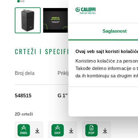
Saglasnost
CRTEŽI I SPECIFIKACIJE
Ovaj veb sajt koristi kolačić
Koristimo kolačiće za persona
Takođe delimo informacije o t
Broj dela
Priključak
da ih kombinuju sa drugim inf
548515
G 1" (ISO 228-1) ŽN
2D crteži
DWG
DXF
PDF