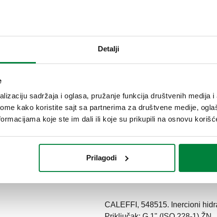
Detalji
e
lizaciju sadržaja i oglasa, pružanje funkcija društvenih medija i 
ome kako koristite sajt sa partnerima za društvene medije, oglaš
Maksimalni preporučeni stepen protoka
ormacijama koje ste im dali ili koje su prikupili na osnovu korišć
3,5 m³/h
Prilagodi
Tekst tendera
CALEFFI, 548515. Inercioni hidra
Priključak: G 1" (ISO 228-1) ŽN..