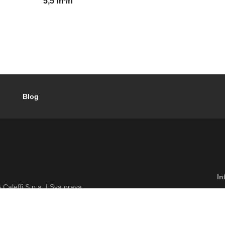
5,5 m³/h
Blog
Footer menu
In
6
Caleffi S.p.a. | Sva prava
Od