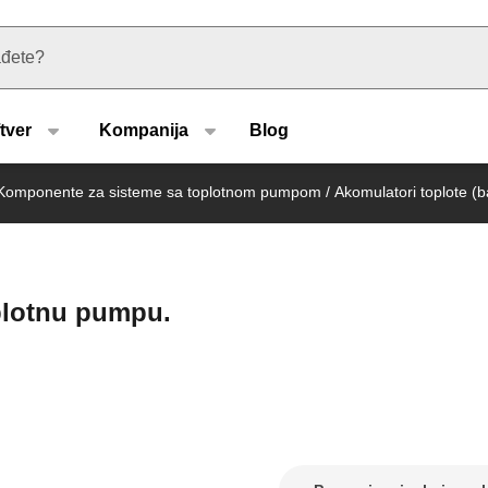
u type
tver
Kompanija
Blog
Komponente za sisteme sa toplotnom pumpom
/
Akomulatori toplote (ba
oplotnu pumpu.