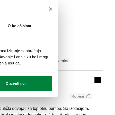
O kolačićima
analiziranje saobraćaja.
avanje i analitiku koji mogu
Zapremina
enja usluga.
Actions
15 l
Collapse 
Dozvoli sve
Kopiraj
ulički odvajač za toplotnu pumpu. Sa izolacijom.
. Maksimalni radni pritisak: 4 bar. Srednji raspon