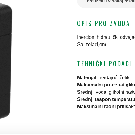
Preuzmi u visokoj rezol
OPIS PROIZVODA
Inercioni hidraulički odvaj
Sa izolacijom.
TEHNIČKI PODACI
Materijal
:
nerđajući čelik
Maksimalni procenat glik
Srednji
:
voda, glikolni rast
Srednji raspon temperatu
Maksimalni radni pritisak