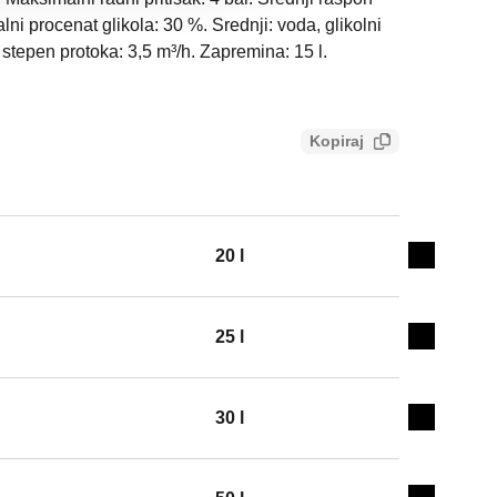
i procenat glikola: 30 %. Srednji: voda, glikolni
stepen protoka: 3,5 m³/h. Zapremina: 15 l.
Kopiraj
20 l
Expand de
25 l
Expand de
30 l
Expand de