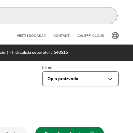
Header secondary navigation
VESTI I DOGAĐAJI
KONTAKTI
CALEFFI CLOUD
fer) - hidraulički separator
/
548515
Idi na
Opis proizvoda