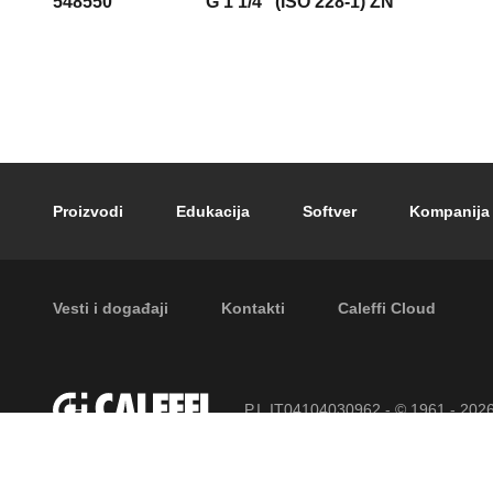
548550
G 1 1/4" (ISO 228-1) ŽN
Footer main navigation
Proizvodi
Edukacija
Softver
Kompanija
Footer secondary navigation
Vesti i događaji
Kontakti
Caleffi Cloud
P.I. IT04104030962 - © 1961 - 202
zadržana