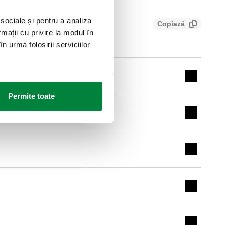
 sociale și pentru a analiza
Copiază
rmații cu privire la modul în
n urma folosirii serviciilor
Expand de
Permite toate
Expand de
Expand de
Expand de