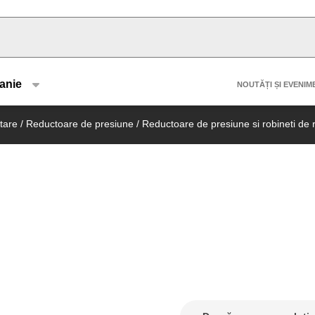
u type
Header 
anie
NOUTĂȚI ȘI EVENIM
tare
/
Reductoare de presiune
/
Reductoare de presiune si robineti de 