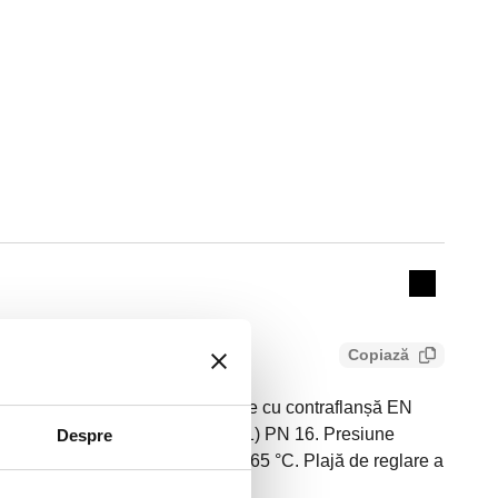
Actions
Collapse 
Copiază
stabilizare a presiunii. Cuplare cu contraflanșă EN
etre. Racord: DN 65 (EN 1092-1) PN 16. Presiune
Despre
a de temperatură a fluidului: 1–65 °C. Plajă de reglare a
ontă.