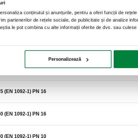
uri
rsonaliza conținutul și anunțurile, pentru a oferi funcții de rețele
SCIP code
COD ÎN FAZA DE ANALIZĂ
im partenerilor de rețele sociale, de publicitate și de analize info
ceștia le pot combina cu alte informații oferite de dvs. sau culese î
 (EN 1092-1) PN 16
Personalizează
0 (EN 1092-1) PN 16
5 (EN 1092-1) PN 16
0 (EN 1092-1) PN 16
0 (EN 1092-1) PN 10