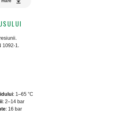
e mare
USULUI
esiunii.
N 1092-1.
idului
:
1–65 °C
ii
:
2–14 bar
nte
:
16 bar