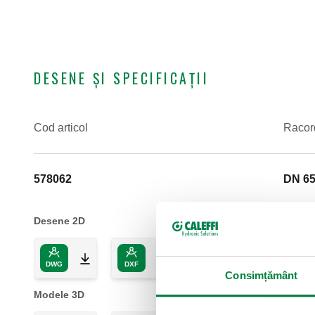
DESENE ȘI SPECIFICAȚII
Cod articol
Racor
578062
DN 65
Desene 2D
DWG
DXF
PDF
Consimțământ
Modele 3D