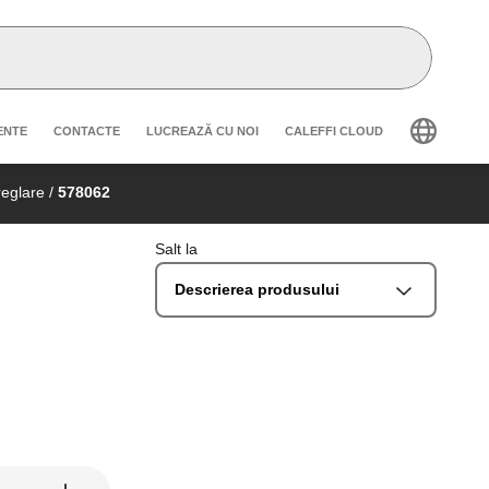
secondary navigation
ENTE
CONTACTE
LUCREAZĂ CU NOI
CALEFFI CLOUD
reglare
/
578062
Salt la
Descrierea produsului