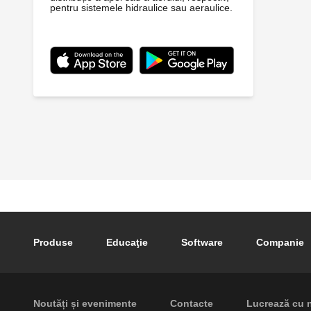
pentru sistemele hidraulice sau aeraulice.
Footer main navigation
Produse
Educaţie
Software
Companie
Footer secondary navigation
Noutăți și evenimente
Contacte
Lucrează cu 