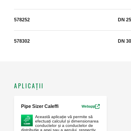
578252
DN 25
578302
DN 30
APLICAȚII
Pipe Sizer Caleffi
Webapp
Această aplicație vă permite să
efectuați calculul și dimensionarea
conductelor și a conductelor de
distribuție a apei sau a aerului, respectiv,