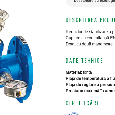
Descărcare cu rezoluți
DESCRIEREA PROD
Reductor de stabilizare a pr
Cuplare cu contraflanșă E
Dotat cu două manometre.
DATE TEHNICE
Material
:
fontă
Plaja de temperatură a flu
Plajă de reglare a presiun
Presiune maximă în amo
CERTIFICĂRI