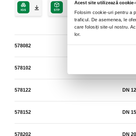
Acest site utilizează cookie-
IGS
STP
Folosim cookie-uri pentru a pe
traficul. De asemenea, le ofer
care folosiți site-ul nostru. A
lor.
578082
DN 80
578102
DN 10
578122
DN 12
578152
DN 15
578202
DN 20