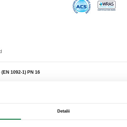
d
 (EN 1092-1) PN 16
Text ofertă
CALEFFI, 578062. Reductor de 
1092-1. Dotat cu două manom
Detalii
maximă în amonte: 16 bar. Plaj
presiunii: 2–14 bar. Material: f