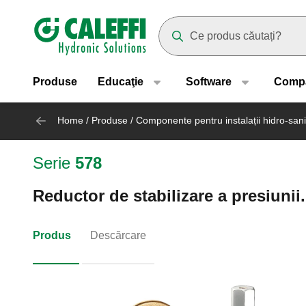
Header main navigation
Suggestions will appear as yo
Produse
Educaţie
Software
Comp
Home
/
Produse
/
Componente pentru instalații hidro-sani
Serie
578
Reductor de stabilizare a presiunii.
Produs
Descărcare