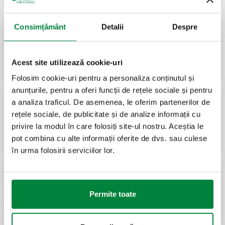
Consimțământ
Detalii
Despre
Presostat pentru autoclave și aplicații
hidrosanitare.
Acest site utilizează cookie-uri
Folosim cookie-uri pentru a personaliza conținutul și
anunțurile, pentru a oferi funcții de rețele sociale și pentru
a analiza traficul. De asemenea, le oferim partenerilor de
rețele sociale, de publicitate și de analize informații cu
Presostat de presiune minimă, cu resetare
manuală.
privire la modul în care folosiți site-ul nostru. Aceștia le
pot combina cu alte informații oferite de dvs. sau culese
în urma folosirii serviciilor lor.
Comutator cu plutitor, 250 V - 10 A.
Permite toate