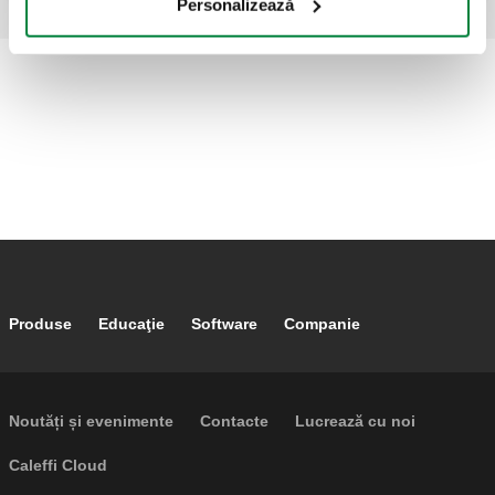
Personalizează
Footer main navigation
Produse
Educaţie
Software
Companie
Footer secondary navigation
Noutăți și evenimente
Contacte
Lucrează cu noi
Caleffi Cloud