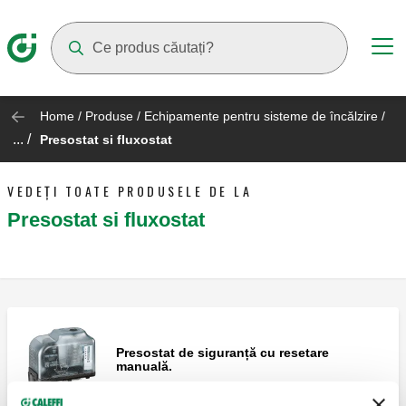
Suggestions will appear as you type
Home
/
Produse
/
Echipamente pentru sisteme de încălzire
/
... /
Presostat si fluxostat
VEDEȚI TOATE PRODUSELE DE LA
Presostat si fluxostat
Presostat de siguranță cu resetare
manuală.