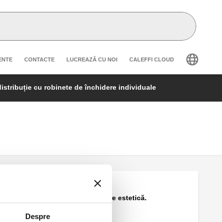
secondary navigation
ENTE
CONTACTE
LUCREAZĂ CU NOI
CALEFFI CLOUD
istribuție cu robinete de închidere individuale
Placă de acoperire estetică.
Despre