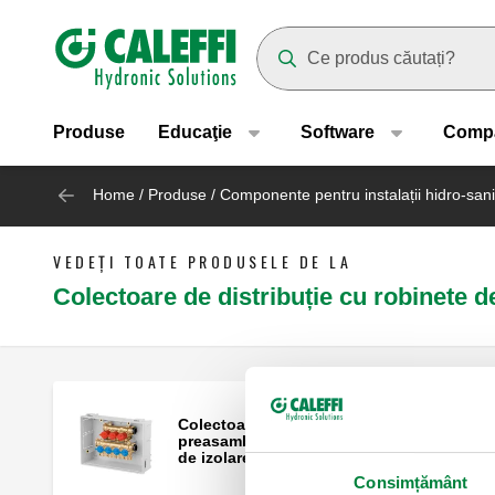
Header main navigation
Suggestions will appear as yo
Produse
Educaţie
Software
Comp
Home
/
Produse
/
Componente pentru instalații hidro-sani
VEDEȚI TOATE PRODUSELE DE LA
Colectoare de distribuție cu robinete d
Colectoare de distribuție hidrosanitară
preasamblate în casetă, cu dispozitive
de izolare separate.
Consimțământ