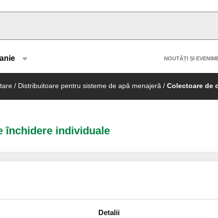
u type
Header 
anie
NOUTĂȚI ȘI EVENIM
tare
/
Distribuitoare pentru sisteme de apă menajeră
/
Colectoare de d
e închidere individuale
Ușiță la nivelul peretelui, cu cadru
„push to open”.
Detalii