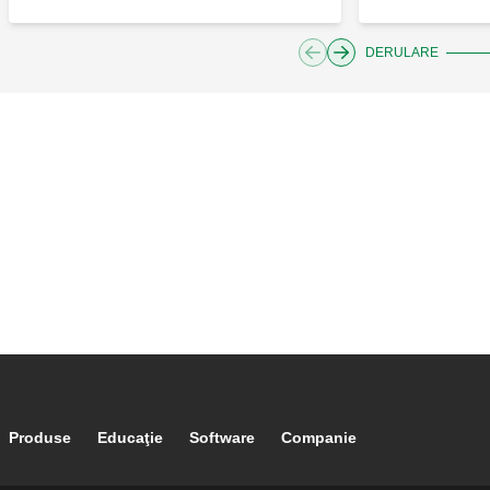
DERULARE
Footer main navigation
Produse
Educaţie
Software
Companie