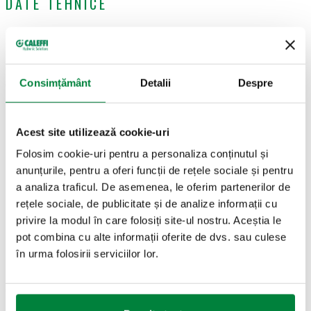
DATE TEHNICE
Lungime cablu de alimentare
:
1 m
Semnal de comandă
:
ON/OFF
Grad de protecție
:
IP 54
Consimțământ
Detalii
Despre
Curent absorbit în regim normal
:
1 W
Plajă de temperatură ambiantă de funcționare
:
0–60 °C
CERTIFICĂRI
Acest site utilizează cookie-uri
Folosim cookie-uri pentru a personaliza conținutul și
anunțurile, pentru a oferi funcții de rețele sociale și pentru
a analiza traficul. De asemenea, le oferim partenerilor de
rețele sociale, de publicitate și de analize informații cu
privire la modul în care folosiți site-ul nostru. Aceștia le
pot combina cu alte informații oferite de dvs. sau culese
DESENE ȘI SPECIFICAȚII
în urma folosirii serviciilor lor.
Cod articol
Alimentare
Semnal de comandă
Actions