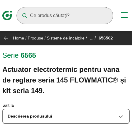
Suggestions will appear as you type
... /
Home
/
Produse
/
Sisteme de încălzire
/
656502
Serie
6565
Actuator electrotermic pentru vana
de reglare seria 145 FLOWMATIC® și
kit seria 149.
Salt la
Descrierea produsului