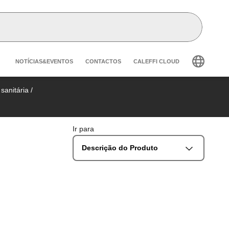
Header secondary navigation
NOTÍCIAS&EVENTOS
CONTACTOS
CALEFFI CLOUD
sanitária
/
Ir para
Descrição do Produto