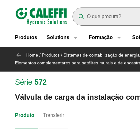
Header main navigation
Suggestions will appear as yo
Produtos
Solutions
Formação
So
Home
/
Produtos
/
Sistemas de contabilização de energia
Elementos complementares para satélites murais e de encastr
Série
572
Válvula de carga da instalação co
Produto
Transferir