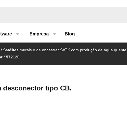
u type
ftware
Empresa
Blog
/
Satélites murais e de encastrar SATK com produção de água quente 
ar
/
572120
m desconector tipo CB.