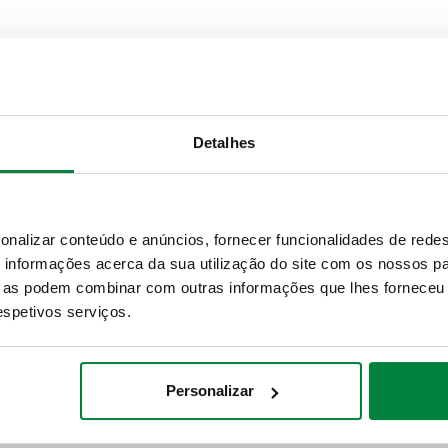
Detalhes
Utilização
ATK32107
SATK32103, SATK3
onalizar conteúdo e anúncios, fornecer funcionalidades de redes
informações acerca da sua utilização do site com os nossos pa
ue as podem combinar com outras informações que lhes forneceu 
Texto de proposta
respetivos serviços.
CALEFFI, 572120. Válvula de 
Personalizar
SCIP code
dfce3b4c-8caf-4c27-91fd-5e