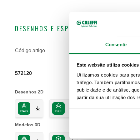
DESENHOS E ESPECIFICAÇÕES
Consentir
Código artigo
Nota
Este website utiliza cookies
572120
SATK32103, SATK32105, S
Utilizamos cookies para pers
tráfego. Também partilhamos 
publicidade e de análise, q
Desenhos 2D
partir da sua utilização dos 
DWG
DXF
PDF
Modelos 3D