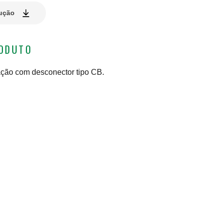
lução
RODUTO
ação com desconector tipo CB.