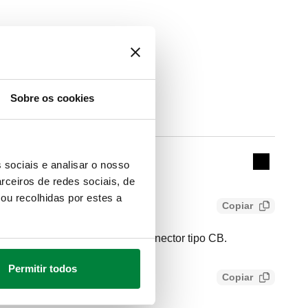
Sobre os cookies
Actions
2105, SATK32107
 sociais e analisar o nosso
Collapse 
rceiros de redes sociais, de
ou recolhidas por estes a
Copiar
carga da instalação com desconector tipo CB.
Permitir todos
Copiar
acb537c0cb