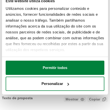
DADOS TÉCNICOS
Este website utiliza cookies
Utilizamos cookies para personalizar conteúdo e
Material
:
latão
anúncios, fornecer funcionalidades de redes sociais e
analisar o nosso tráfego. Também partilhamos
informações acerca da sua utilização do site com os
DESENHOS E ESPECIFICAÇÕES
nossos parceiros de redes sociais, de publicidade e de
análise, que as podem combinar com outras informações
que lhes forneceu ou recolhidas por estes a partir da sua
Código artigo
Actions
utilização dos respetivos serviços.
R59681
Coll
Permitir todos
Modelos 3D
Personalizar
Texto de proposta
Mostrar
Copiar