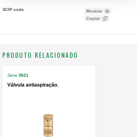
CALEFFI, R59681, AQUASTOP. Tampa higroscópica de
segurança. Material: latão.
SCIP code
Mostrar
c463c321-613e-4bd6-88f5-
Copiar
4afc1d4fe919
PRODUTO RELACIONADO
Série
5621
Válvula antiaspiração.