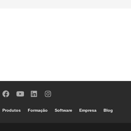
Footer main navigation
Produtos
Formação
Software
Empresa
Blog