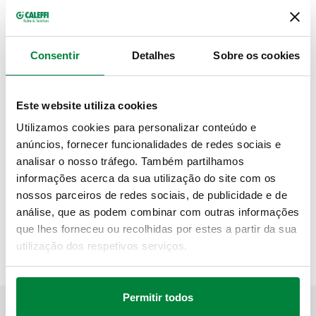
DESENHOS E ESPECIFICAÇÕES
Consentir
Detalhes
Sobre os cookies
Código artigo
Utilização
Actions
Este website utiliza cookies
789332
789023
Utilizamos cookies para personalizar conteúdo e
Coll
anúncios, fornecer funcionalidades de redes sociais e
analisar o nosso tráfego. Também partilhamos
Modelos 3D
informações acerca da sua utilização do site com os
nossos parceiros de redes sociais, de publicidade e de
análise, que as podem combinar com outras informações
Texto de proposta
Mostrar
Copiar
que lhes forneceu ou recolhidas por estes a partir da sua
utilização dos respetivos serviços.
CALEFFI, 789332. Isolamento para válvulas de interceção
de suporte de montagem. Material: PE-X expandido de
células fechadas. Espessura mínima: 10 mm. Reação ao
Permitir todos
fogo (DIN 4102): classe B2.