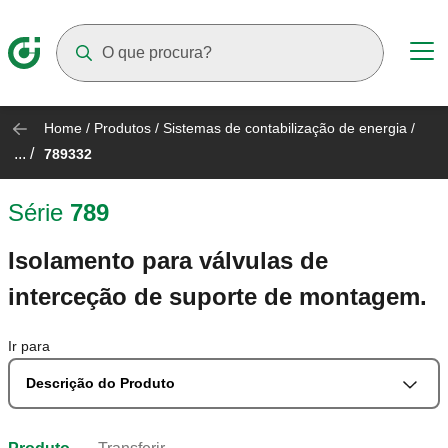
Suggestions will appear as you type
Home
/
Produtos
/
Sistemas de contabilização de energia
/
... /
789332
Série
789
Isolamento para válvulas de
interceção de suporte de montagem.
Ir para
Descrição do Produto