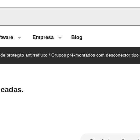
u type
ftware
Empresa
Blog
 de proteção antirrefluxo
/
Grupos pré-montados com desconector tipo
geadas.