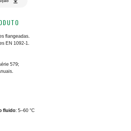
lução
RODUTO
es flangeadas.
ges EN 1092-1.
série 579;
anuais.
 fluido
:
5–60 °C