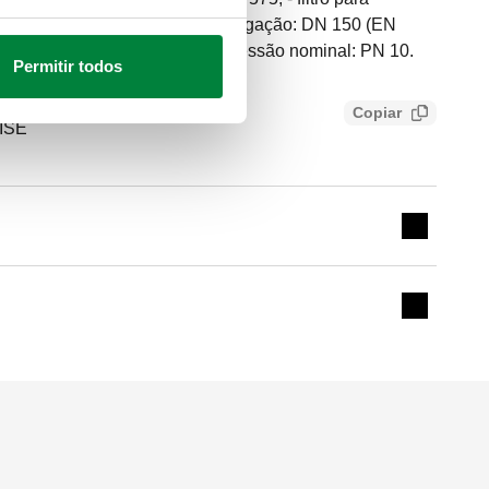
álvulas de interceção manuais. Ligação: DN 150 (EN
eratura do fluido: 5–60 °C. Pressão nominal: PN 10.
Permitir todos
Copiar
ISE
Expand de
Expand de