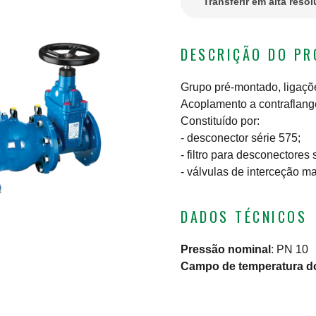
Transferir em alta reso
DESCRIÇÃO DO P
Grupo pré-montado, ligaçõ
Acoplamento a contraflan
Constituído por:
- desconector série 575;
- filtro para desconectores 
- válvulas de interceção m
DADOS TÉCNICOS
Pressão nominal
:
PN 10
Campo de temperatura do