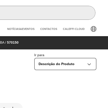
Header secondary navigation
NOTÍCIAS&EVENTOS
CONTACTOS
CALEFFI CLOUD
 BA
/
570150
Ir para
Descrição do Produto