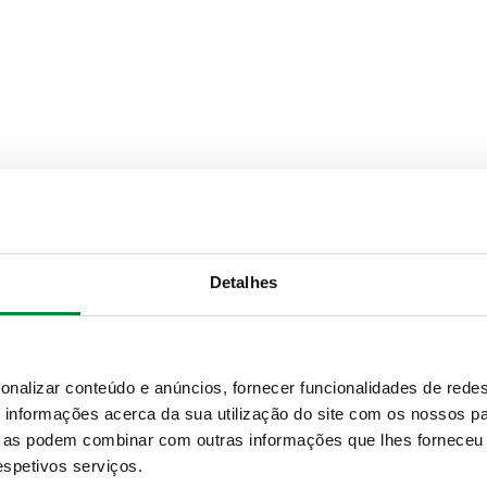
Ligação
Detalhes
DN 150 (EN 1092-1) PN 16
onalizar conteúdo e anúncios, fornecer funcionalidades de redes
Texto de proposta
informações acerca da sua utilização do site com os nossos pa
ue as podem combinar com outras informações que lhes forneceu 
CALEFFI, 570150. Grupo pré-
respetivos serviços.
contraflanges EN 1092-1. Const