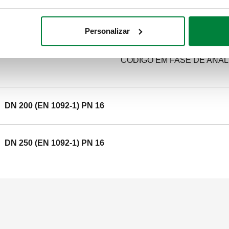
desconectores série 579; - v
1092-1) PN 16. Campo de temp
Personalizar
SCIP code
CÓDIGO EM FASE DE ANÁL
DN 200 (EN 1092-1) PN 16
DN 250 (EN 1092-1) PN 16