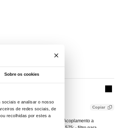
Sobre os cookies
Actions
Collapse 
 sociais e analisar o nosso
Copiar
rceiros de redes sociais, de
ou recolhidas por estes a
montado, ligações flangeadas. Acoplamento a
ituído por: - desconector série 575; - filtro para