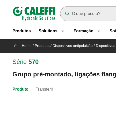
Header main navigation
Suggestions will appear as yo
Produtos
Solutions
Formação
So
Home
/
Produtos
/
Dispositivos antipoluição
/
Dispositivos
Série
570
Grupo pré-montado, ligações flan
Produto
Transferir