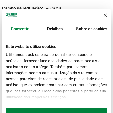
Campo de regulação
:
1–6 m c.a.
Campo de temperatura do fluido
:
5–100 °C
Pressão máxima de funcionamento
:
10 bar
Consentir
Detalhes
Sobre os cookies
NOTE
Para grupos série 165, 166 e 167.
Este website utiliza cookies
Utilizamos cookies para personalizar conteúdo e
anúncios, fornecer funcionalidades de redes sociais e
DESENHOS E ESPECIFICAÇÕES
analisar o nosso tráfego. Também partilhamos
informações acerca da sua utilização do site com os
nossos parceiros de redes sociais, de publicidade e de
Código artigo
Ligação
Actions
análise, que as podem combinar com outras informações
que lhes forneceu ou recolhidas por estes a partir da sua
utilização dos respetivos serviços.
519006
G 1" A (ISO 228-1) M
Coll