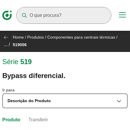
Suggestions will appear as you type
Home
/
Produtos
/
Componentes para centrais térmicas
/
... /
519006
Série
519
Bypass diferencial.
Ir para
Descrição do Produto
Produto
Transferir