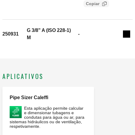
40ba2f49-1b23-4b6d-b4cd-
máxima de operação: 10 bar. Pressão máxima descarga ar:
Copiar
4891ac7c73d2
2,5 bar. Range temperatura do meio: -30–180 °C.
Acabamento: niquelado. Percentagem máx. de glicol: 50 %.
Meio: água, soluções com glicol. Material: latão.
G 3/8" A (ISO 228-1)
250931
-
Exp
M
APLICATIVOS
Pipe Sizer Caleffi
Esta aplicação permite calcular
e dimensionar tubagens e
condutas para água ou ar, para
sistemas hidráulicos ou de ventilação,
respetivamente.