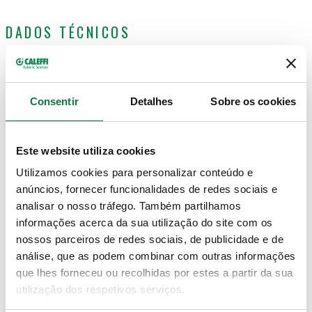
DADOS TÉCNICOS
Acabamento
:
niquelado
Material
:
latão
Meio
:
água, soluções com glicol
Consentir
Detalhes
Sobre os cookies
Percentagem máx. de glicol
:
50 %
Range temperatura do meio
:
-30–180 °C
Pressão máxima descarga ar
:
2,5 bar
Este website utiliza cookies
Pressão máxima de operação
:
10 bar
Utilizamos cookies para personalizar conteúdo e
anúncios, fornecer funcionalidades de redes sociais e
analisar o nosso tráfego. Também partilhamos
DESENHOS E ESPECIFICAÇÕES
informações acerca da sua utilização do site com os
nossos parceiros de redes sociais, de publicidade e de
análise, que as podem combinar com outras informações
Código
Conexão
Nota
Actions
artigo
que lhes forneceu ou recolhidas por estes a partir da sua
utilização dos respetivos serviços.