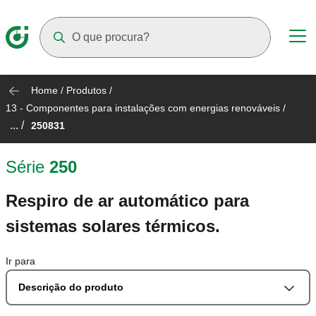
Suggestions will appear as you type
Home
/
Produtos
/
13 - Componentes para instalações com energias renováveis
/
... /
250831
Série
250
Respiro de ar automático para
sistemas solares térmicos.
Ir para
Descrição do produto