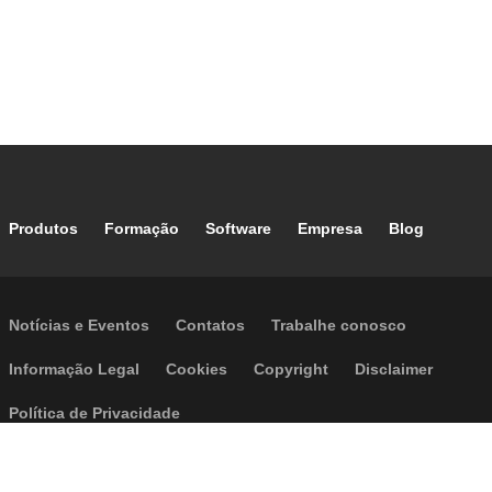
Footer main navigation
Produtos
Formação
Software
Empresa
Blog
Footer secondary navigation
Notícias e Eventos
Contatos
Trabalhe conosco
Footer menu
Informação Legal
Cookies
Copyright
Disclaimer
Política de Privacidade