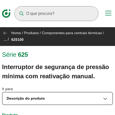
Suggestions will appear as you type
Home
/
Produtos
/
Componentes para centrais térmicas
/
... /
625100
Série
625
Interruptor de segurança de pressão
mínima com reativação manual.
Ir para
Descrição do produto