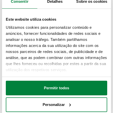
Consentir
Detalhes
Sobre os cookies
Grau de proteção
:
IP 44
Range temperatura ambiente
:
0–50 °C
Range temperatura do meio
:
-20–110 °C
Este website utiliza cookies
Pressão máxima de operação
:
5 bar
Utilizamos cookies para personalizar conteúdo e
CERTIFICAÇÕES
anúncios, fornecer funcionalidades de redes sociais e
analisar o nosso tráfego. Também partilhamos
informações acerca da sua utilização do site com os
nossos parceiros de redes sociais, de publicidade e de
análise, que as podem combinar com outras informações
que lhes forneceu ou recolhidas por estes a partir da sua
utilização dos respetivos serviços.
DESENHOS E ESPECIFICAÇÕES
Permitir todos
Código artigo
Conexão
Faixa de ajuste pressão
Actions
Personalizar
625100
G 1/4" (ISO 228-1) F
0,5–1,7 bar
Coll