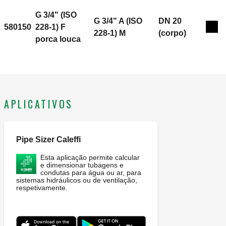
4/2007. Conexão de entrada: G 3/4" (ISO 228-1) F,
porca louca. Conexão de saída: G 3/4" A (ISO 228-1)
G 3/4" (ISO
G 3/4" A (ISO
DN 20
M. Range temperatura do meio: 5–65 °C. Pressão
580150
228-1) F
Exp
228-1) M
(corpo)
nominal: PN 10. DN: DN 15 (corpo). Material: latão
porca louca
antidezincificação DR.
APLICATIVOS
Pipe Sizer Caleffi
Esta aplicação permite calcular
e dimensionar tubagens e
condutas para água ou ar, para
sistemas hidráulicos ou de ventilação,
respetivamente.