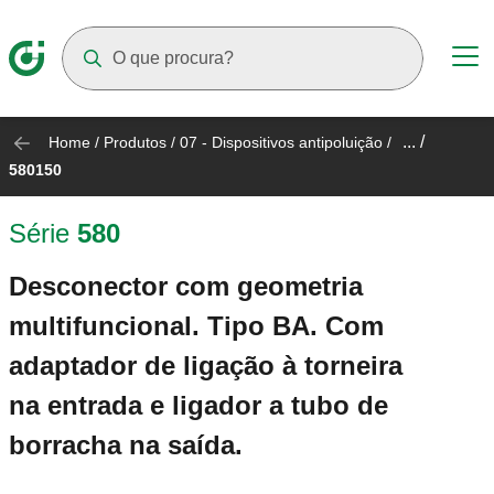
Suggestions will appear as you type
... /
Home
/
Produtos
/
07 - Dispositivos antipoluição
/
580150
Série
580
Desconector com geometria
multifuncional. Tipo BA. Com
adaptador de ligação à torneira
na entrada e ligador a tubo de
borracha na saída.