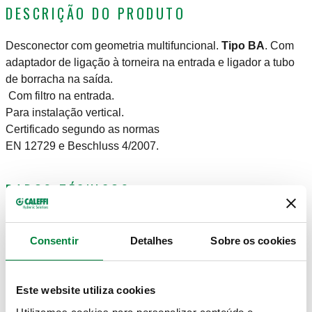
DESCRIÇÃO DO PRODUTO
Desconector com geometria multifuncional.
Tipo BA
. Com
adaptador de ligação à torneira na entrada e ligador a tubo
de borracha na saída.
Com filtro na entrada.
Para instalação vertical.
Certificado segundo as normas
EN 12729 e Beschluss 4/2007.
DADOS TÉCNICOS
Material
:
latão antidezincificação DR
Pressão nominal
:
PN 10
Consentir
Detalhes
Sobre os cookies
Range temperatura do meio
:
5–65 °C
CERTIFICAÇÕES
Este website utiliza cookies