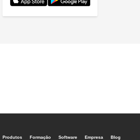
Footer main navigation
Produtos
Formação
Software
Empresa
Blog