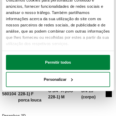
Utilizamos cookies para personalizar conteúdo e
anúncios, fornecer funcionalidades de redes sociais e
analisar o nosso tráfego. Também partilhamos
informações acerca da sua utilização do site com os
nossos parceiros de redes sociais, de publicidade e de
análise, que as podem combinar com outras informações
que lhes forneceu ou recolhidas por estes a partir da sua
utilização dos respetivos serviços.
DESENHOS E ESPECIFICAÇÕES
Permitir todos
Código
Conexão de
Conexão de saída
DN
Actions
artigo
entrada
Personalizar
G 3/4" (ISO
G 3/4" A (ISO
DN 15
580104
228-1) F
Coll
228-1) M
(corpo)
porca louca
Desenhos 2D