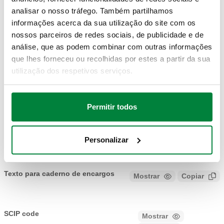
Acabamento
:
cromado
analisar o nosso tráfego. Também partilhamos
informações acerca da sua utilização do site com os
DESENHOS E ESPECIFICAÇÕES
nossos parceiros de redes sociais, de publicidade e de
análise, que as podem combinar com outras informações
que lhes forneceu ou recolhidas por estes a partir da sua
utilização dos respetivos serviços.
Código artigo
Conexão 1
Conexão 2
Actions
383151
23 p. 1,5 F
G 3/4" A (ISO 228-1) M
Permitir todos
Coll
Modelos 3D
Personalizar
Texto para caderno de encargos
Mostrar
Copiar
CALEFFI, 383151. Adaptador fêmea no acoplamento bicone.
Conexão 1: 23 p. 1,5 F. Conexão 2: G 3/4" A (ISO 228-1) M,
SCIP code
Mostrar
f322967d-c35a-4f89-89bd-
Ligação para adaptadores Caleffi. Acabamento: cromado.