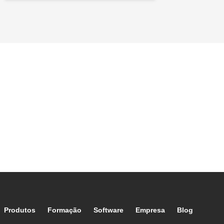
Footer main navigation
Produtos
Formação
Software
Empresa
Blog