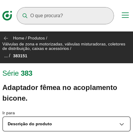
Suggestions will appear as you type
Home
/
Produtos
/
Válvulas de zona e motorizadas, válvulas misturadoras, coletores
de distribuição, caixas e acessórios
/
... /
383151
Série
383
Adaptador fêmea no acoplamento
bicone.
Ir para
Descrição do produto