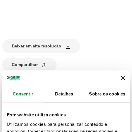
Baixar em alta resolução
Compartilhar
DESCRIÇÃO DO PRODUTO
Consentir
Detalhes
Sobre os cookies
Adaptador fêmea no acoplamento bicone.
Este website utiliza cookies
DADOS TÉCNICOS
Utilizamos cookies para personalizar conteúdo e
anúncios, fornecer funcionalidades de redes sociais e