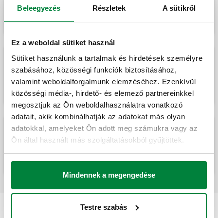
Háromutas motoros terelő golyóscsap.
Beleegyezés
Részletek
A sütikről
Ez a weboldal sütiket használ
Sütiket használunk a tartalmak és hirdetések személyre
szabásához, közösségi funkciók biztosításához,
MISSING
valamint weboldalforgalmunk elemzéséhez. Ezenkívül
közösségi média-, hirdető- és elemező partnereinkkel
megosztjuk az Ön weboldalhasználatra vonatkozó
adatait, akik kombinálhatják az adatokat más olyan
adatokkal, amelyeket Ön adott meg számukra vagy az
Ön által használt más szolgáltatásokból gyűjtöttek.
Háromutas motoros terelőszelep.
Mindennek a megengedése
Testre szabás