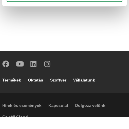
Footer main navigation
Termékek
Oktatás
Szoftver
Vállalatunk
Footer secondary navigation
Hírek és események
Kapcsolat
Dolgozz velünk
Caleffi Cloud
Céginformáció
Cookies
Szerzői jogok