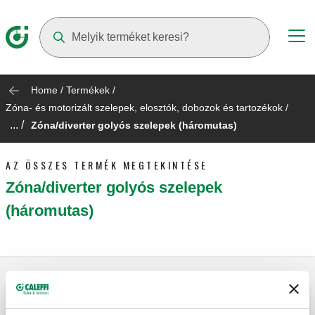
Suggestions will appear as you type
Home
/
Termékek
/
Zóna- és motorizált szelepek, elosztók, dobozok és tartozékok
/
... /
Zóna/diverter golyós szelepek (háromutas)
AZ ÖSSZES TERMÉK MEGTEKINTÉSE
Zóna/diverter golyós szelepek
(háromutas)