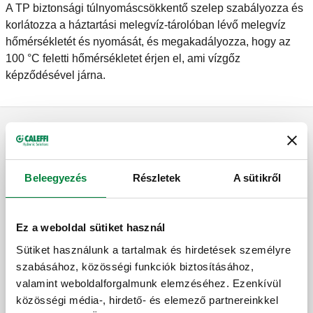
A TP biztonsági túlnyomáscsökkentő szelep szabályozza és
korlátozza a háztartási melegvíz-tárolóban lévő melegvíz
hőmérsékletét és nyomását, és megakadályozza, hogy az
100 °C feletti hőmérsékletet érjen el, ami vízgőz
képződésével járna.
Biztonsági nyomáscsökkentő szelep
Beleegyezés
Részletek
A sütikről
Biztonsági tehermentesítő szelep
háztartási vízrendszerekhez.
Ez a weboldal sütiket használ
Sütiket használunk a tartalmak és hirdetések személyre
szabásához, közösségi funkciók biztosításához,
Biztonsági tehermentesítő szelep
valamint weboldalforgalmunk elemzéséhez. Ezenkívül
háztartási vízrendszerekhez.
közösségi média-, hirdető- és elemező partnereinkkel