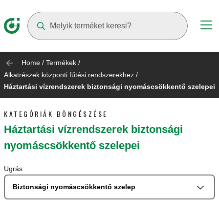
Suggestions will appear as you type
Home
/
Termékek
/
Alkatrészek központi fűtési rendszerekhez
/
Háztartási vízrendszerek biztonsági nyomáscsökkentő szelepei
KATEGÓRIÁK BÖNGÉSZÉSE
Háztartási vízrendszerek biztonsági
nyomáscsökkentő szelepei
Ugrás
Biztonsági nyomáscsökkentő szelep