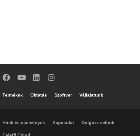
Footer main navigation
Termékek
Oktatás
Szoftver
Vállalatunk
Footer secondary navigation
Hírek és események
Kapcsolat
Dolgozz velünk
Caleffi Cloud